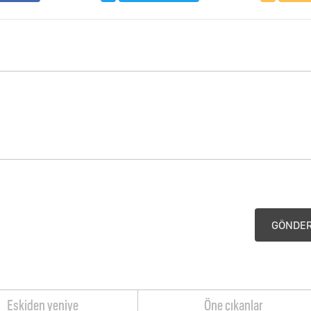
GÖNDE
Eskiden yeniye
Öne çıkanlar