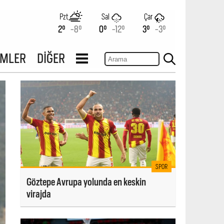
Pzt
Sal
Çar
2°
-8°
0°
-12°
3°
-3°
İMLER
DİĞER
SPOR
Göztepe Avrupa yolunda en keskin
virajda