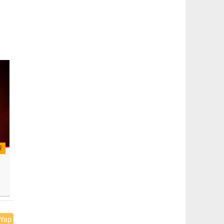
R
 Yap