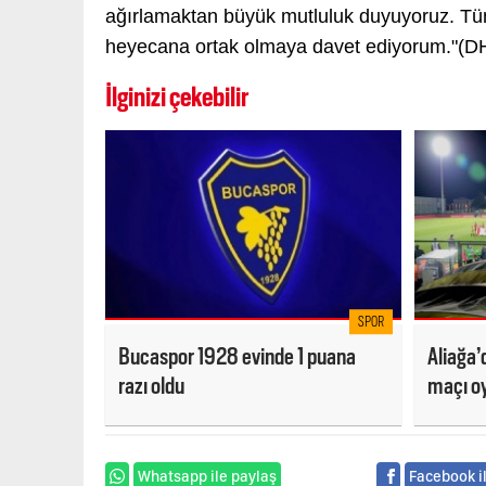
ağırlamaktan büyük mutluluk duyuyoruz. Tüm 
heyecana ortak olmaya davet ediyorum."(D
İlginizi çekebilir
SPOR
Bucaspor 1928 evinde 1 puana
Aliağa’d
razı oldu
maçı o
Whatsapp ile paylaş
Facebook i