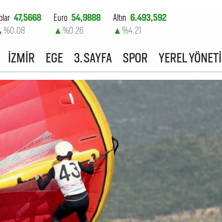
olar
47,5668
Euro
54,9888
Altın
6.493,592
▲
%0.08
▲
%0.26
▲
%4.21
ist-100
13.703,13
İZMİR
EGE
3. SAYFA
SPOR
YEREL YÖNET
▲
%0.11