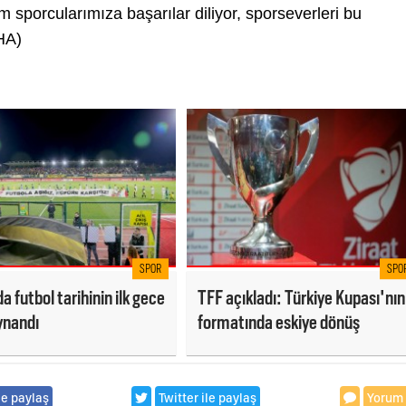
sporcularımıza başarılar diliyor, sporseverleri bu
HA)
SPOR
SPO
a futbol tarihinin ilk gece
TFF açıkladı: Türkiye Kupası'nın
ynandı
formatında eskiye dönüş
le paylaş
Twitter ile paylaş
Yorum