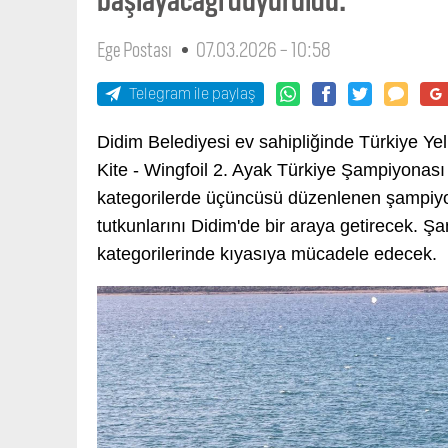
Ege Postası
07.03.2026 - 10:58
Telegram ile paylaş
Didim Belediyesi ev sahipliğinde Türkiye Y
Kite - Wingfoil 2. Ayak Türkiye Şampiyonası 
kategorilerde üçüncüsü düzenlenen şampiyona
tutkunlarını Didim'de bir araya getirecek. 
kategorilerinde kıyasıya mücadele edecek.