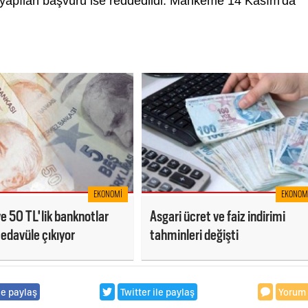
n yapılan başvuru ise reddedildi. Mahkeme 14 Kasım'da
EKONOMI
EKONOM
ve 50 TL'lik banknotlar
Asgari ücret ve faiz indirimi
edavüle çıkıyor
tahminleri değişti
le paylaş
Twitter ile paylaş
Yorum