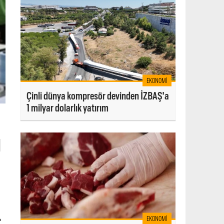
EKONOMI
Çinli dünya kompresör devinden İZBAŞ'a
1 milyar dolarlık yatırım
ı
.
EKONOMI