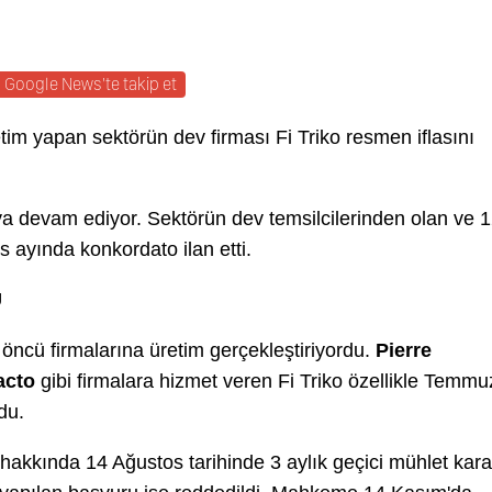
Google News'te takip et
etim yapan sektörün dev firması Fi Triko resmen iflasını
aya devam ediyor. Sektörün dev temsilcilerinden olan ve 
s ayında konkordato ilan etti.
U
n öncü firmalarına üretim gerçekleştiriyordu.
Pierre
acto
gibi firmalara hizmet veren Fi Triko özellikle Temmu
rdu.
hakkında 14 Ağustos tarihinde 3 aylık geçici mühlet kara