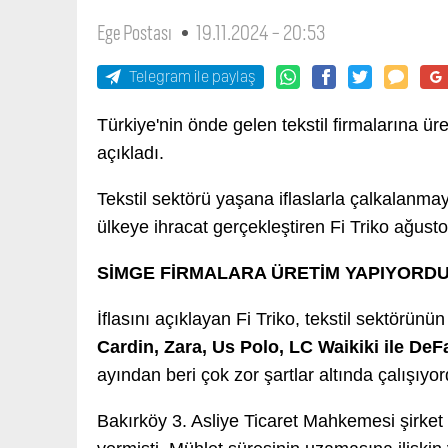
Ege Postası
19.11.2024 - 20:53
Telegram ile paylaş
Türkiye'nin önde gelen tekstil firmalarına ür
açıkladı.
Tekstil sektörü yaşana iflaslarla çalkalanm
ülkeye ihracat gerçekleştiren Fi Triko ağusto
SİMGE FİRMALARA ÜRETİM YAPIYORD
İflasını açıklayan Fi Triko, tekstil sektörünü
Cardin, Zara, Us Polo, LC Waikiki ile DeF
ayından beri çok zor şartlar altında çalışıyo
Bakırköy 3. Asliye Ticaret Mahkemesi şirket 