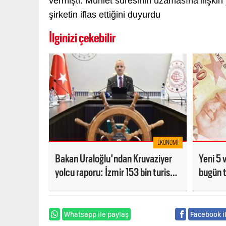
vermişti. Mühlet süresinin uzamasına ilişki
şirketin iflas ettiğini duyurdu
İlginizi çekebilir
EKONOMI
Bakan Uraloğlu'ndan Kruvaziyer
Yeni 5 
yolcu raporu: İzmir 153 bin turist
bugün t
ağırladı
Whatsapp ile paylaş
Facebook i