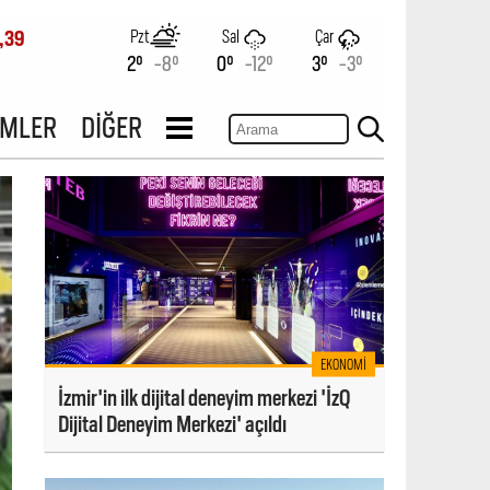
Pzt
Sal
Çar
,39
2°
-8°
0°
-12°
3°
-3°
İMLER
DİĞER
EKONOMI
İzmir'in ilk dijital deneyim merkezi 'İzQ
Dijital Deneyim Merkezi' açıldı