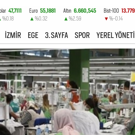
olar
47,7111
Euro
55,1881
Altın
6.660,545
Bist-100
13.779
▲
%0.18
▲
%0.32
▲
%2.59
▼
%-0.14
İZMİR
EGE
3. SAYFA
SPOR
YEREL YÖNET