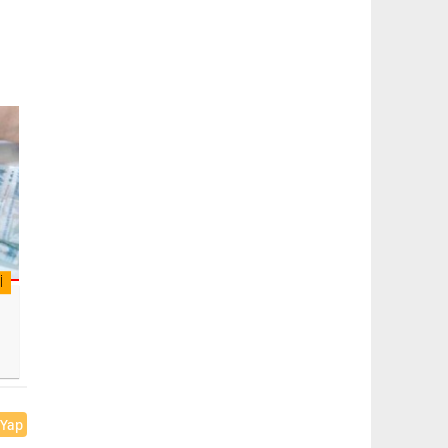
I
 Yap