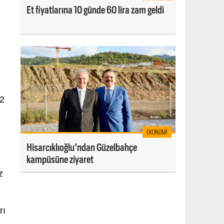
Et fiyatlarına 10 günde 60 lira zam geldi
12
EKONOMI
Hisarcıklıoğlu'ndan Güzelbahçe
kampüsüne ziyaret
z
rı