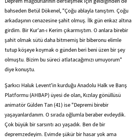
Deprem mağdurlarının dertleşmek için geldiğinden de
bahseden Betül Dökenel, "Çoğu ablayla tanıştım. Çoğu
arkadaşının cenazesine şahit olmuş. İlk gün enkaz altına
girdim. Bir Kur'an-ı Kerim çıkarmıştım. O anlara birebir
şahit olmak sütü daha bitmemiş bir biberonu elimle
tutup köşeye koymak o günden beri beni üzen bir şey
olmuştu. Bizim bu süreci atlatacağımızı umuyorum"
diye konuştu.
Şarkıcı Haluk Levent'in kurduğu Anadolu Halk ve Barış
Platformu (AHBAP) üyesi de olan, Kızılay gönüllüsü
animatör Gülden Tan (41) ise "Depremi birebir
yaşayanlardanım. O sırada oğlumla beraber evdeydik.
Çok büyük bir sarsıntı acı yaşadık. Ben de bir
depremzedeyim. Evimde şükür bir hasar yok ama