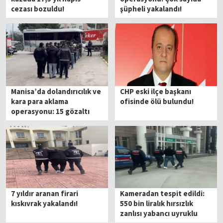
cezası bozuldu!
şüpheli yakalandı!
Manisa’da dolandırıcılık ve
CHP eski ilçe başkanı
kara para aklama
ofisinde ölü bulundu!
operasyonu: 15 gözaltı
7 yıldır aranan firari
Kameradan tespit edildi:
kıskıvrak yakalandı!
550 bin liralık hırsızlık
zanlısı yabancı uyruklu