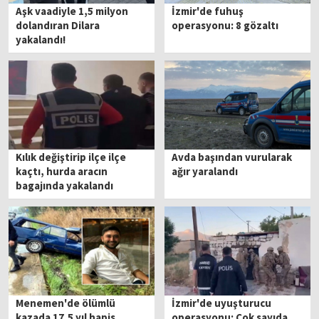
Aşk vaadiyle 1,5 milyon
İzmir'de fuhuş
dolandıran Dilara
operasyonu: 8 gözaltı
yakalandı!
Kılık değiştirip ilçe ilçe
Avda başından vurularak
kaçtı, hurda aracın
ağır yaralandı
bagajında yakalandı
Menemen'de ölümlü
İzmir'de uyuşturucu
kazada 17,5 yıl hapis
operasyonu: Çok sayıda