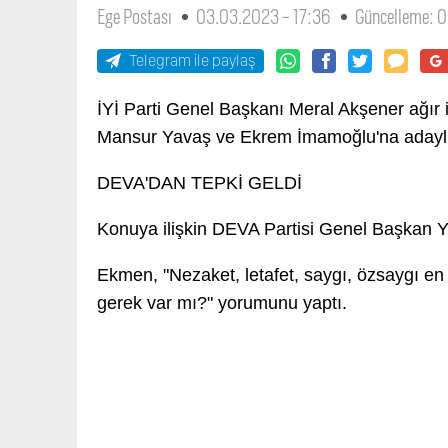
Ege Postası
03.03.2023 - 17:36
Güncelleme: 
Telegram ile paylaş
İYİ Parti Genel Başkanı Meral Akşener ağır it
Mansur Yavaş ve Ekrem İmamoğlu'na adaylık
DEVA'DAN TEPKİ GELDİ
Konuya ilişkin DEVA Partisi Genel Başkan 
Ekmen, "Nezaket, letafet, saygı, özsaygı e
gerek var mı?" yorumunu yaptı.