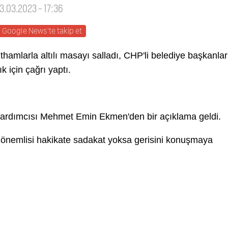
03.03.2023 - 17:36
Google News'te takip et
hamlarla altılı masayı salladı, CHP'li belediye başkanlar
 için çağrı yaptı.
Yardımcısı Mehmet Emin Ekmen'den bir açıklama geldi.
n önemlisi hakikate sadakat yoksa gerisini konuşmaya