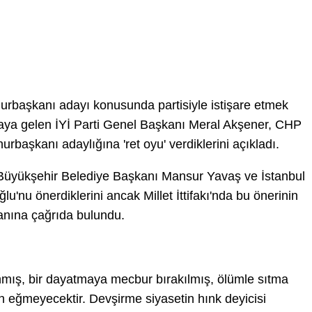
umhurbaşkanı adayı konusunda partisiyle istişare etmek
 araya gelen İYİ Parti Genel Başkanı Meral Akşener, CHP
başkanı adaylığına 'ret oyu' verdiklerini açıkladı.
 Büyükşehir Belediye Başkanı Mansur Yavaş ve İstanbul
nu önerdiklerini ancak Millet İttifakı'nda bu önerinin
şkanına çağrıda bulundu.
ınmış, bir dayatmaya mecbur bırakılmış, ölümle sıtma
n eğmeyecektir. Devşirme siyasetin hınk deyicisi