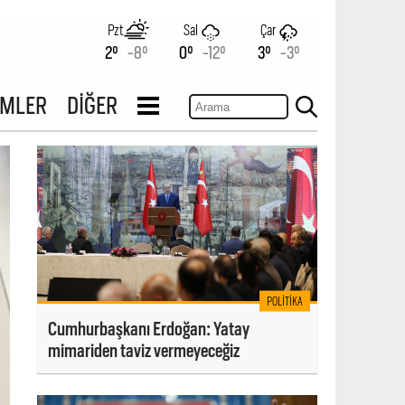
Pzt
Sal
Çar
2°
-8°
0°
-12°
3°
-3°
İMLER
DİĞER
POLITIKA
Cumhurbaşkanı Erdoğan: Yatay
mimariden taviz vermeyeceğiz