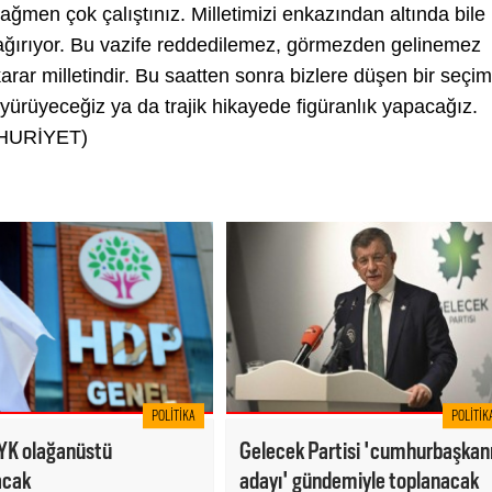
 rağmen çok çalıştınız. Milletimizi enkazından altında bile
 çağırıyor. Bu vazife reddedilemez, görmezden gelinemez
 karar milletindir. Bu saatten sonra bizlere düşen bir seçim
yürüyeceğiz ya da trajik hikayede figüranlık yapacağız.
UMHURİYET)
POLITIKA
POLITIK
K olağanüstü
Gelecek Partisi 'cumhurbaşkan
acak
adayı' gündemiyle toplanacak