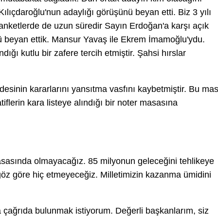
ek Kılıçdaroğlu'nun adaylığı görüşünü beyan etti. Biz 3 yılı
anketlerde de uzun süredir Sayın Erdoğan'a karşı açık
 beyan ettik. Mansur Yavaş ile Ekrem İmamoğlu'ydu.
ğı kutlu bir zafere tercih etmiştir. Şahsi hırslar
adesinin kararlarını yansıtma vasfını kaybetmiştir. Bu ma
iflerin kara listeye alındığı bir noter masasına
sasında olmayacağız. 85 milyonun geleceğini tehlikeye
göz göre hiç etmeyeceğiz. Milletimizin kazanma ümidini
ağrıda bulunmak istiyorum. Değerli başkanlarım, siz