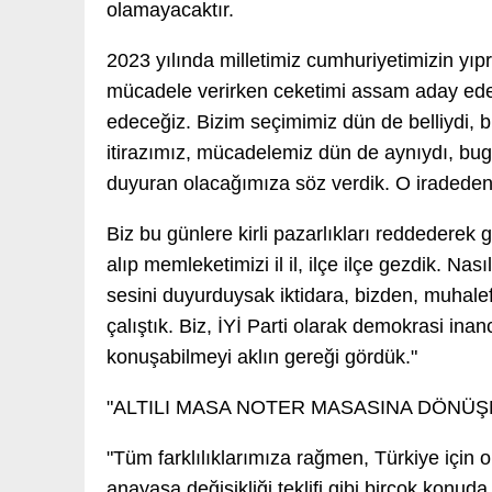
olamayacaktır.
2023 yılında milletimiz cumhuriyetimizin yıpr
mücadele verirken ceketimi assam aday ede
edeceğiz. Bizim seçimimiz dün de belliydi, bu
itirazımız, mücadelemiz dün de aynıydı, bugün
duyuran olacağımıza söz verdik. O iradeden
Biz bu günlere kirli pazarlıkları reddederek 
alıp memleketimizi il il, ilçe ilçe gezdik. Nasıl
sesini duyurduysak iktidara, bizden, muhalef
çalıştık. Biz, İYİ Parti olarak demokrasi ina
konuşabilmeyi aklın gereği gördük."
"ALTILI MASA NOTER MASASINA DÖNÜ
"Tüm farklılıklarımıza rağmen, Türkiye için o
anayasa değişikliği teklifi gibi birçok konu