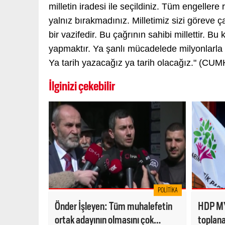
milletin iradesi ile seçildiniz. Tüm engellere
yalnız bırakmadınız. Milletimiz sizi göreve
bir vazifedir. Bu çağrının sahibi millettir. Bu
yapmaktır. Ya şanlı mücadelede milyonlarla 
Ya tarih yazacağız ya tarih olacağız." (C
İlginizi çekebilir
POLITIKA
Önder İşleyen: Tüm muhalefetin
HDP MY
ortak adayının olmasını çok
toplan