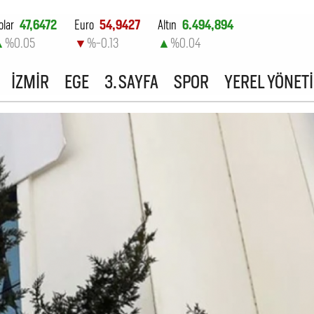
olar
47,6472
Euro
54,9427
Altın
6.494,894
▲
%0.05
▼
%-0.13
▲
%0.04
ist-100
13.798,82
İZMİR
EGE
3. SAYFA
SPOR
YEREL YÖNET
▲
%0.7