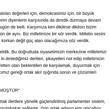
atılan değerleri için, demokrasimiz için, bir büyük
rim diyenlerin karşısında da dimdik durmaya devam
gün de belli. Karşımıza kim dikilirse dikilsin bizim
 de aynı. Biz milletimize bir sör verdik. Milletin sesini
 korkan değil güç alan olacağımıza söz verdik.
geldik. Bu doğrultuda siyasetimizin merkezine milletimizi
 ki dinlediğimiz dertleri, şikayetleri not edip milletimizin
etten olan beklentileri de karşılamak, duyurmak için
ncımız gereği ortak akıl ışığında sorun ve çözümleri
ŞMÜŞTÜR"
rtak dertlere yönelik güçlendirilmiş parlamenter sistem,
da mutabakat sağladık. Dün ortak adayın kim olacağını