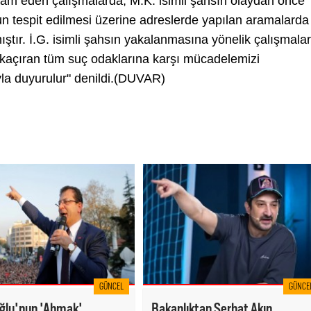
devam eden çalışmalarda; M.K. isimli şahsın olaydan önce
ğunun tespit edilmesi üzerine adreslerde yapılan aramalarda
ıştır. İ.G. isimli şahsın yakalanmasına yönelik çalışmalar
kaçıran tüm suç odaklarına karşı mücadelemizi
yla duyurulur" denildi.(DUVAR)
GÜNCEL
GÜNCE
lu'nun 'Ahmak'
Bakanlıktan Serhat Akın