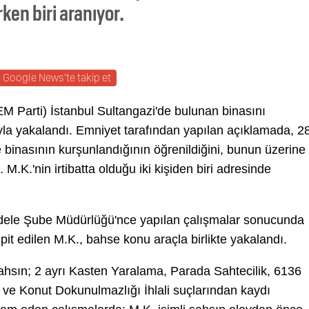
ken biri aranıyor.
Google News'te takip et
DEM Parti) İstanbul Sultangazi'de bulunan binasını
la yakalandı. Emniyet tarafından yapılan açıklamada, 2
e binasının kurşunlandığının öğrenildiğini, bunun üzerine
M.K.'nin irtibatta olduğu iki kişiden biri adresinde
adele Şube Müdürlüğü'nce yapılan çalışmalar sonucunda
spit edilen M.K., bahse konu araçla birlikte yakalandı.
şahsın; 2 ayrı Kasten Yaralama, Parada Sahtecilik, 6136
ve Konut Dokunulmazlığı İhlali suçlarından kaydı