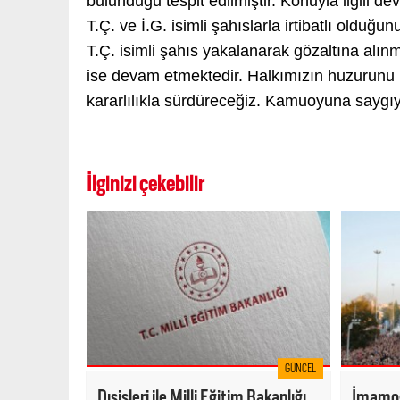
bulunduğu tespit edilmiştir. Konuyla ilgili 
T.Ç. ve İ.G. isimli şahıslarla irtibatlı oldu
T.Ç. isimli şahıs yakalanarak gözaltına alınm
ise devam etmektedir. Halkımızın huzurunu 
kararlılıkla sürdüreceğiz. Kamuoyuna saygı
İlginizi çekebilir
GÜNCEL
Dışişleri ile Milli Eğitim Bakanlığı
İmamoğ