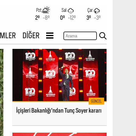
Pzt
Sal
Çar
2°
-8°
0°
-12°
3°
-3°
İMLER
DİĞER
GÜNCEL
İçişleri Bakanlığı'ndan Tunç Soyer kararı