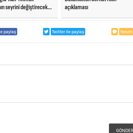
ın seyrini değiştirecek
açıklaması
ldi!
le paylaş
Twitter ile paylaş
Yorum
GÖNDE