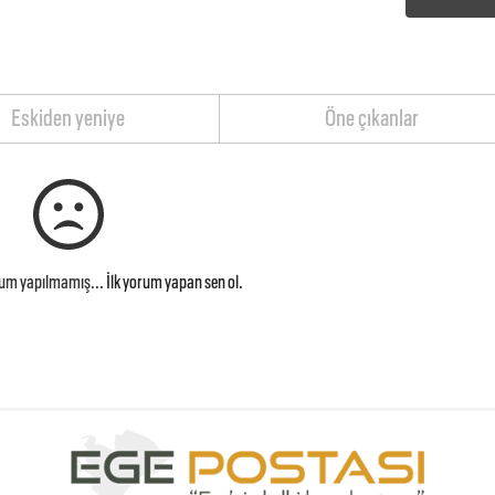
Eskiden yeniye
Öne çıkanlar
rum yapılmamış...
İlk yorum yapan sen ol.