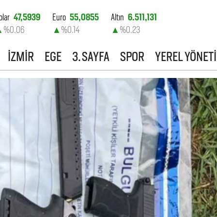
olar
47,5939
Euro
55,0855
Altın
6.511,131
▲
%0.06
▲
%0.14
▲
%0.23
ist-100
13.703,13
İZMİR
EGE
3. SAYFA
SPOR
YEREL YÖNET
▼
%0