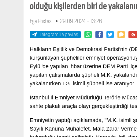
olduğu kişilerden biri de yakalanır
Ege Postası
29.09.2024 - 13:26
Telegram ile paylaş
Halkların Eşitlik ve Demokrasi Partisi'nin (
kurşunlayan şüpheliler emniyet operasyonuy
Eylül'de yapılan ihbar üzerine DEM Parti ilç
yapılan çalışmalarda şüpheli M.K. yakalandı. 
yakalanırken İ.G. isimli şüpheli ise aranıyor.
İstanbul İl Emniyet Müdürlüğü Terörle Müc
sahte plakalı araçla olayı gerçekleştirdiği te
Emniyetin yaptığı açıklamada, "M.K. isimli 
Sayılı Kanuna Muhalefet, Mala Zarar Verme 