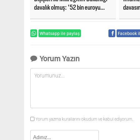
davalık olmuş: '52 bin euroyu
davasın
verin'
adım ge
Whatsapp ile paylaş
Facebook i
Yorum Yazın
Yorum yazma kurallarını okudum ve kabul ediyorum.