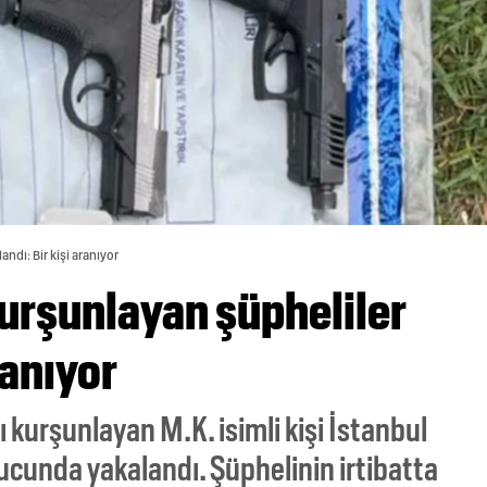
ndı: Bir kişi aranıyor
kurşunlayan şüpheliler
ranıyor
ı kurşunlayan M.K. isimli kişi İstanbul
ucunda yakalandı. Şüphelinin irtibatta