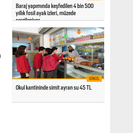
Baraj yapımında keşfedilen 4 bin 500
yıllık fosil ayak izleri, müzede
sergileniyor
8
GÜNCEL
Okul kantininde simit ayran su 45 TL