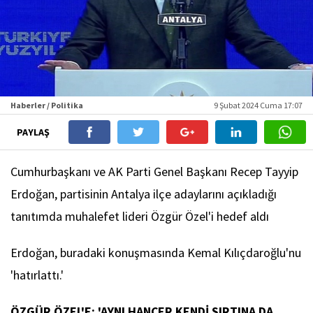
Haberler / Politika
9 Şubat 2024 Cuma 17:07
PAYLAŞ
Cumhurbaşkanı ve AK Parti Genel Başkanı Recep Tayyip
Erdoğan, partisinin Antalya ilçe adaylarını açıkladığı
tanıtımda muhalefet lideri Özgür Özel'i hedef aldı
Erdoğan, buradaki konuşmasında Kemal Kılıçdaroğlu'nu
'hatırlattı.'
ÖZGÜR ÖZEL'E: 'AYNI HANÇER KENDİ SIRTINA DA