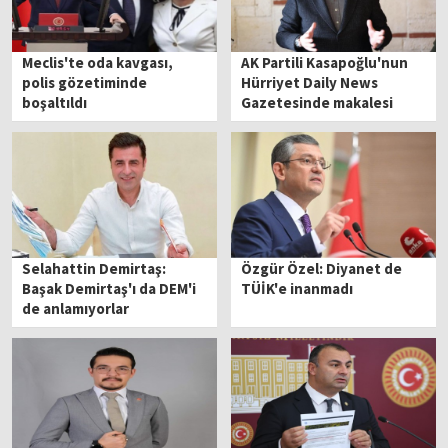
Meclis'te oda kavgası,
AK Partili Kasapoğlu'nun
polis gözetiminde
Hürriyet Daily News
boşaltıldı
Gazetesinde makalesi
yayınladı
Selahattin Demirtaş:
Özgür Özel: Diyanet de
Başak Demirtaş'ı da DEM'i
TÜİK'e inanmadı
de anlamıyorlar