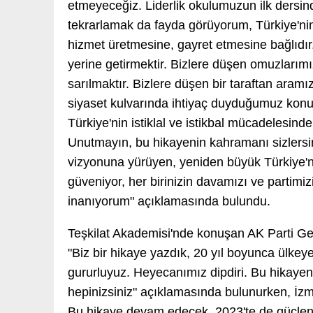
etmeyeceğiz. Liderlik okulumuzun ilk dersin
tekrarlamak da fayda görüyorum, Türkiye'nin
hizmet üretmesine, gayret etmesine bağlıdır
yerine getirmektir. Bizlere düşen omuzlarımız
sarılmaktır. Bizlere düşen bir taraftan aram
siyaset kulvarında ihtiyaç duyduğumuz konula
Türkiye'nin istiklal ve istikbal mücadelesind
Unutmayın, bu hikayenin kahramanı sizlersi
vizyonuna yürüyen, yeniden büyük Türkiye'ni
güveniyor, her birinizin davamızı ve partimi
inanıyorum" açıklamasında bulundu.
Teşkilat Akademisi'nde konuşan AK Parti Ge
"Biz bir hikaye yazdık, 20 yıl boyunca ülkey
gururluyuz. Heyecanımız dipdiri. Bu hikaye
hepinizsiniz" açıklamasında bulunurken, İzmi
Bu hikaye devam edecek. 2023'te de güçlene