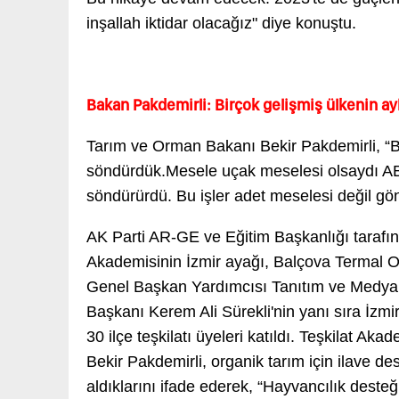
inşallah iktidar olacağız" diye konuştu.
Bakan Pakdemirli: Birçok gelişmiş ülkenin a
Tarım ve Orman Bakanı Bekir Pakdemirli, “B
söndürdük.Mesele uçak meselesi olsaydı ABD
söndürürdü. Bu işler adet meselesi değil gö
AK Parti AR-GE ve Eğitim Başkanlığı tarafı
Akademisinin İzmir ayağı, Balçova Termal Ote
Genel Başkan Yardımcısı Tanıtım ve Medya Ba
Başkanı Kerem Ali Sürekli'nin yanı sıra İzmir
30 ilçe teşkilatı üyeleri katıldı. Teşkilat A
Bekir Pakdemirli, organik tarım için ilave de
aldıklarını ifade ederek, “Hayvancılık deste