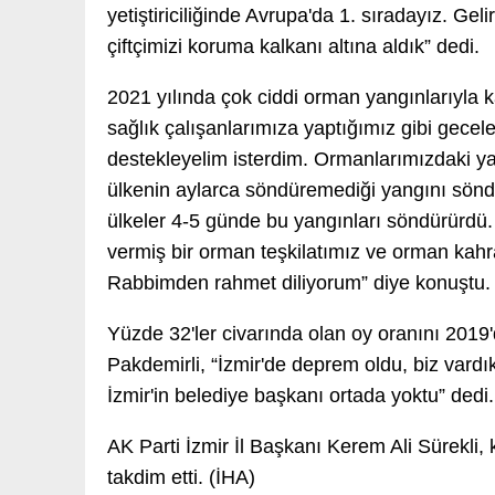
yetiştiriciliğinde Avrupa'da 1. sıradayız. Ge
çiftçimizi koruma kalkanı altına aldık” dedi.
2021 yılında çok ciddi orman yangınlarıyla k
sağlık çalışanlarımıza yaptığımız gibi gecel
destekleyelim isterdim. Ormanlarımızdaki yan
ülkenin aylarca söndüremediği yangını sön
ülkeler 4-5 günde bu yangınları söndürürdü.
vermiş bir orman teşkilatımız ve orman kahr
Rabbimden rahmet diliyorum” diye konuştu.
Yüzde 32'ler civarında olan oy oranını 2019'd
Pakdemirli, “İzmir'de deprem oldu, biz vardı
İzmir'in belediye başkanı ortada yoktu” dedi.
AK Parti İzmir İl Başkanı Kerem Ali Sürekli
takdim etti. (İHA)