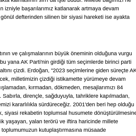
kta kalmasının sırrı da işte budur. Milletle bağımızı ne
ın izniyle başarılarımız katlanarak artmaya devam
in gönül defterinden silinen bir siyasi hareketi ise ayakta
latının ve çalışmalarının büyük öneminin olduğuna vurgu
yana AK Parti'nin girdiği tüm seçimlerde birinci parti
altını çizdi. Erdoğan, "2023 seçimlerine giden süreçte A
cek, milletimizin çizdiği istikamette yürümeye devam
dışlamadan, kırmadan, dökmeden, mesajlarımızı 84
Sabırla, dirençle, sağduyuyla, tahriklere kapılmadan,
zi kararlılıkla sürdüreceğiz. 2001'den beri hep olduğu
cek, siyasi rekabetin toplumsal husumete dönüştürülmesin
k yaşayan, yalan terörü ve iftira haricinde millete
in toplumumuzun kutuplaştırmasına müsaade