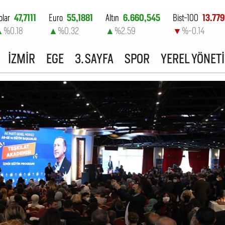
olar
47,7111
Euro
55,1881
Altın
6.660,545
Bist-100
13.779
▲
%0.18
▲
%0.32
▲
%2.59
▼
%-0.14
İZMİR
EGE
3. SAYFA
SPOR
YEREL YÖNET