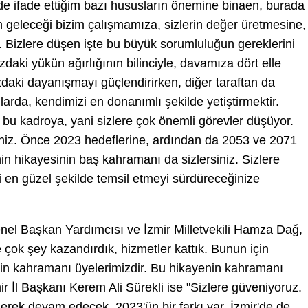
de ifade ettiğim bazı hususların önemine binaen, burada
 geleceği bizim çalışmamıza, sizlerin değer üretmesine,
. Bizlere düşen işte bu büyük sorumluluğun gereklerini
daki yükün ağırlığının bilinciyle, davamıza dört elle
ızdaki dayanışmayı güçlendirirken, diğer taraftan da
rda, kendimizi en donanımlı şekilde yetiştirmektir.
e bu kadroya, yani sizlere çok önemli görevler düşüyor.
niz. Önce 2023 hedeflerine, ardından da 2053 ve 2071
n hikayesinin baş kahramanı da sizlersiniz. Sizlere
zi en güzel şekilde temsil etmeyi sürdüreceğinize
nel Başkan Yardımcısı ve İzmir Milletvekili Hamza Dağ,
e çok şey kazandırdık, hizmetler kattık. Bunun için
nin kahramanı üyelerimizdir. Bu hikayenin kahramanı
r İl Başkanı Kerem Ali Sürekli ise "Sizlere güveniyoruz.
rek devam edecek. 2023'ün bir farkı var, İzmir'de de