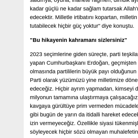
saldırıya, oyuna, ihanete rağmen, dimdik aya
kadar güçlü ne kadar sağlam tutarsak Allah'
edecektir. Milletle irtibatını kopartan, millet
tutabilecek hiçbir güç yoktur" diye konuştu.
"Bu hikayenin kahramanı sizlersiniz"
2023 seçimlerine giden süreçte, parti teşki
yapan Cumhurbaşkanı Erdoğan, geçmişten bu 
olmasında partililerin büyük payı olduğunun 
Parti olarak yüzümüzü yine milletimize döne
edeceğiz. Hiçbir ayrım yapmadan, kimseyi 
milyonun tamamına ulaştırmaya çalışacağız. 
kavgaya gürültüye prim vermeden mücadelemi
gibi bugün de yarın da itidalli hareket ede
izin vermeyeceğiz. Özellikle siyasi tükenmişli
söyleyecek hiçbir sözü olmayan muhalefet