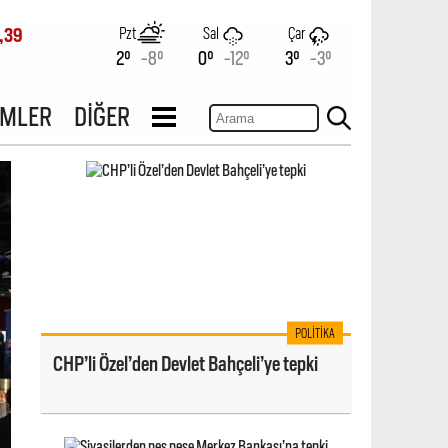
Pzt
Sal
Çar
,39
2°
-8°
0°
-12°
3°
-3°
İMLER
DİĞER
POLITIKA
CHP’li Özel’den Devlet Bahçeli’ye tepki