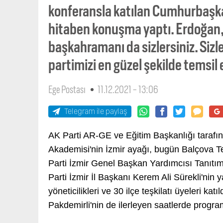
konferansla katılan Cumhurbaşkan
hitaben konuşma yaptı. Erdoğan,
başkahramanı da sizlersiniz. Sizle
partimizi en güzel şekilde temsi
Ege Postası
11.12.2021 - 13:06
Telegram ile paylaş
AK Parti AR-GE ve Eğitim Başkanlığı tarafı
Akademisi'nin İzmir ayağı, bugün Balçova Te
Parti İzmir Genel Başkan Yardımcısı Tanıtı
Parti İzmir İl Başkanı Kerem Ali Sürekli'nin y
yöneticilikleri ve 30 ilçe teşkilatı üyeleri 
Pakdemirli'nin de ilerleyen saatlerde progra