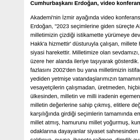
Cumhurbaşkanı Erdoğan, video konferans 
Akademi'nin İzmir ayağında video konferans
Erdoğan, "2023 seçimlerine giden süreçte A
milletimizin çizdiği istikamette yürümeye de
Hakk'a hizmettir' düsturuyla çalışan, millete
siyasi harekettir. Milletimize olan sevdamızı
üzere her alanda ileriye taşıyarak gösterdik.
fazlasını 2002'den bu yana milletimizin ist
yediden yetmişe vatandaşlarımızın tamamının 
vesayetçilerin çalışmadan, üretmeden, hiçbi
ülkesinden, milletin ve milli iradenin egemen
milletin değerlerine sahip çıkmış, elitlere d
karşılığında girdiği seçimlerin tamamında em
millet atmış, hamurunu millet yoğurmuş, kuma
odaklarına dayayanlar siyaset sahnesinden si