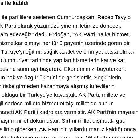
ile katıldı
 ile partililere seslenen Cumhurbaşkanı Recep Tayyip
K Parti olarak yüzümüzü yine milletimize dönecek
vam edeceğiz" dedi. Erdoğan, "AK Parti 'halka hizmet,
 hizmetkar olmayı her türlü payenin üzerinde gören bir
, Türkiye'yi eğitim, sağlık adalet ve emniyet başta olmak
 Cumhuriyet tarihinde yapılan hizmetlerin kat ve kat
ifadesine sunmayı başardık. Ekonomimizi büyütürken,
hak ve özgürlüklerini de genişlettik. Seçkinlerin,
r riske girmeden kazanmaya alışmış tufeylilerin
 olduğu bir Türkiye'ye kavuştuk. AK Parti, millete ve
eğil sadece millete hizmet etmiş, millet de bunun
aneti AK Partili kadrolara vermiştir. AK Parti'nin mayasın
şını millet dokumuştur. Sırtını millet dışındaki güç
linip giderken, AK Parti'nin yıllardır maruz kaldığı onca