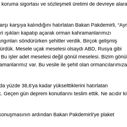
lir koruma sigortası ve sözleşmeli üretimi de devreye alar
arşı karşıya kalındığını hatırlatan Bakan Pakdemirli, “Ay
eri ışıkları kapatıp açarak orman kahramanlarımızı
gınları söndürürken şehitler verdik. Birçok gelişmiş
dürdük. Mesele uçak meselesi olsaydı ABD, Rusya gibi
 Bu işler adet meselesi değil gönül meselesi. Bizim gönü
amanlarımız var. Bu vesile ile şehit olan ormancılarımıza
a yüzde 38,6'ya kadar yükselttiklerini hatırlatan
k. Geçen gün deprem konutlarını teslim ettik. Ne acıdır ki
, konuşmasının ardından Bakan Pakdemirli'ye plaket