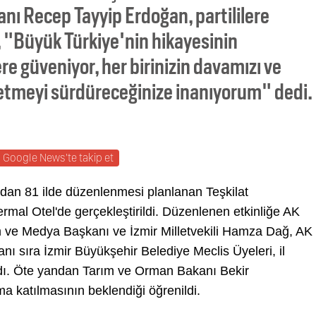
ı Recep Tayyip Erdoğan, partililere
 "Büyük Türkiye'nin hikayesinin
re güveniyor, her birinizin davamızı ve
l etmeyi sürdüreceğinize inanıyorum" dedi.
Google News'te takip et
ndan 81 ilde düzenlenmesi planlanan Teşkilat
rmal Otel'de gerçekleştirildi. Düzenlenen etkinliğe AK
m ve Medya Başkanı ve İzmir Milletvekili Hamza Dağ, AK
anı sıra İzmir Büyükşehir Belediye Meclis Üyeleri, il
katıldı. Öte yandan Tarım ve Orman Bakanı Bekir
ma katılmasının beklendiği öğrenildi.