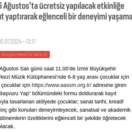
 Ağustos’ta ücretsiz yapılacak etkinliğe
ıt yaptırarak eğlenceli bir deneyimi yaşam
30.07.2024 - 13:17
Google News'te takip et
 Ağustos Salı günü saat 11.00’de İzmir Büyükşehir
zi Müzik Kütüphanesi’nde 6-8 yaş arası çocuklar için
 çocuklar için
https://www.aassm.org.tr/
adresine giren
 “Başvuru Yap” bölümündeki formu doldurarak kayıt
la tasarlanan atölyede çocuklar; sanat tarihi, kreatif
ilinç gibi konuları deneyimleyecek, sanatsal ve akademik
nemlerin özelliklerini eğlenceli bir şekilde öğretecek
olacak.