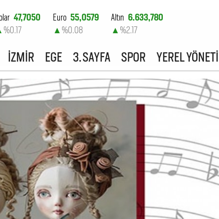
olar
47,7050
Euro
55,0579
Altın
6.633,780
▲
%0.17
▲
%0.08
▲
%2.17
ist-100
13.801,62
İZMİR
EGE
3. SAYFA
SPOR
YEREL YÖNET
▲
%0.02