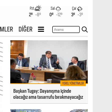
Pzt
Sal
Çar
2°
-8°
0°
-12°
3°
-3°
İMLER
DİĞER
YEREL YÖNETIMLER
Başkan Tugay: Dayanışma içinde
olacağız ama tasarrufu bırakmayacağız