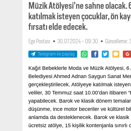
Müzik Atölyesi’ne sahne olacak. 6
katılmak isteyen çocuklar, ön kay
fırsatı elde edecek.
Ege Postası
30.07.2024 - 09:30
Güncelleme: 
Telegram ile paylaş
Kağıt Bebeklerle Moda ve Müzik Atölyesi, 6
Belediyesi Ahmed Adnan Saygun Sanat Merke
gerçekleştirilecek. Atölyeye katılmak isteyen
veliler, 30 Temmuz saat 10.00’dan itibaren
yapabilecek. Barok ve klasik dönem temalarıy
düşünme, ince motor beceriler ve kültürel b
anlamda da desteklenecek. Barok ve klasik dö
ücretsiz atölye, 15 kişilik kontenjanla sınırlı 