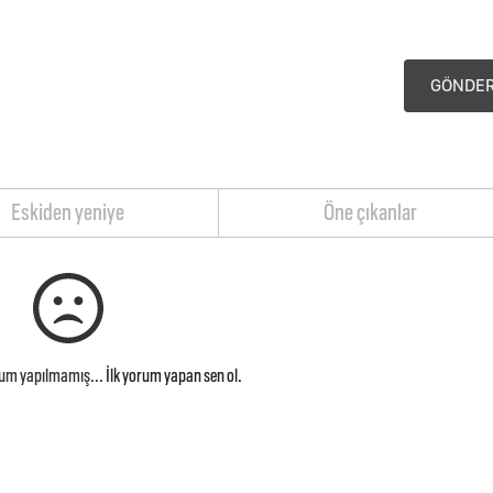
GÖNDE
Eskiden yeniye
Öne çıkanlar
rum yapılmamış...
İlk yorum yapan sen ol.