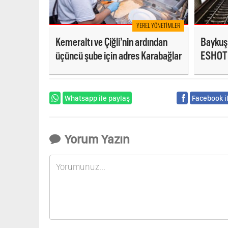
YEREL YÖNETIMLER
Kemeraltı ve Çiğli’nin ardından
Baykuş
üçüncü şube için adres Karabağlar
ESHOT v
yok
Whatsapp ile paylaş
Facebook i
Yorum Yazın