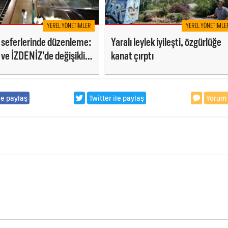
YEREL YÖNETIMLER
YEREL YÖNETIMLE
 seferlerinde düzenleme:
Yaralı leylek iyileşti, özgürlüğe
e İZDENİZ’de değişiklik
kanat çırptı
le paylaş
Twitter ile paylaş
Yorum