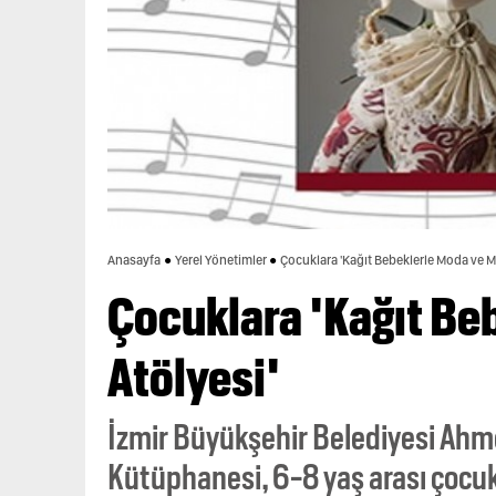
Anasayfa
Yerel Yönetimler
Çocuklara 'Kağıt Bebeklerle Moda ve M
Çocuklara 'Kağıt Be
Atölyesi'
İzmir Büyükşehir Belediyesi Ah
Kütüphanesi, 6-8 yaş arası çocuk