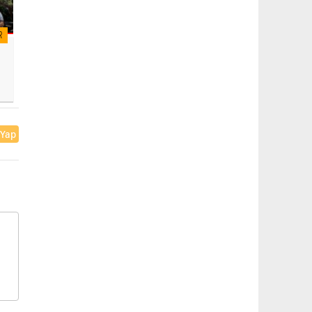
R
 Yap