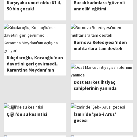
Karşıyaka umut oldu: 81 il,
Bucalı kadınlara ‘güvenli
50 bin çocuk!
annelik’ eğitimi
Bornova Belediyesi’nden
muhtarlara tam destek
Kılıçdaroğlu, Kocaoğlu'nun
davetini geri çevirmedi...
Karantina Meydanı'nın
açılışına geliyor!
Dost Market ihtiyaç
sahiplerinin yanında
Çiğli'de su kesintisi
İzmir'de 'Şeb-i Arus'
gecesi