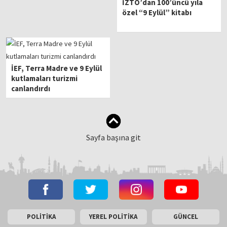
İZTO’dan 100’üncü yıla
özel “9 Eylül” kitabı
İEF, Terra Madre ve 9 Eylül
kutlamaları turizmi
canlandırdı
Sayfa başına git
POLİTİKA
YEREL POLİTİKA
GÜNCEL