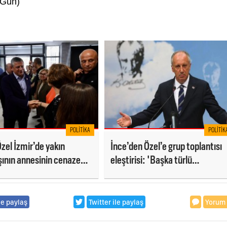
rGün)
POLITIKA
POLITIK
zel İzmir’de yakın
İnce’den Özel’e grup toplantısı
ının annesinin cenaze
eleştirisi: 'Başka türlü
e katıldı
davranılamaz mıydı?'
le paylaş
Twitter ile paylaş
Yorum