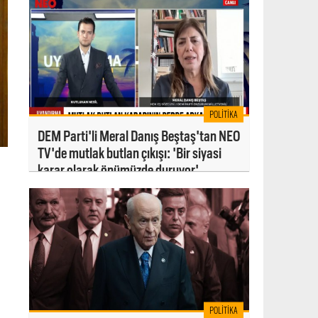
POLITIKA
DEM Parti'li Meral Danış Beştaş'tan NEO
TV'de mutlak butlan çıkışı: 'Bir siyasi
karar olarak önümüzde duruyor'
POLITIKA