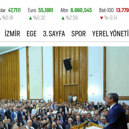
olar
47,7111
Euro
55,1881
Altın
6.660,545
Bist-100
13.779
▲
%0.18
▲
%0.32
▲
%2.59
▼
%-0.14
İZMİR
EGE
3. SAYFA
SPOR
YEREL YÖNET