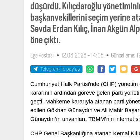
düşürdü. Kılıçdaroğlu yönetiminin
başkanvekillerini seçim yerine at
Sevda Erdan Kılıç, İnan Akgün Alp
öne çıktı.
Ege Postası
12.06.2026 - 14:05
Güncelleme: 
Telegram ile paylaş
Cumhuriyet Halk Partisi'nde (CHP) yönetim d
kararının ardından göreve gelen parti yöneti
geçti. Mahkeme kararıyla atanan parti yönetim
edilen Gökhan Günaydın ve Ali Mahir Başarı
Günaydın’ın unvanları, TBMM’nin internet sit
CHP Genel Başkanlığına atanan Kemal Kılıç