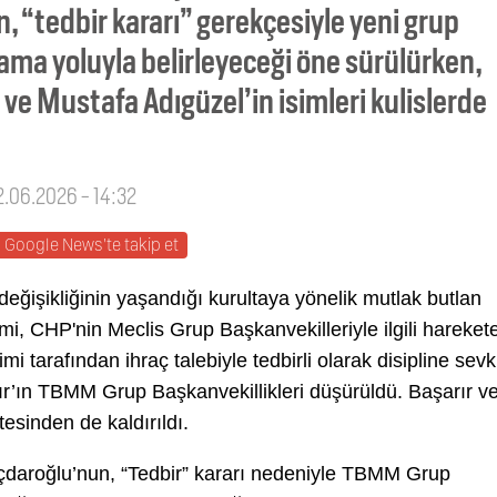
, “tedbir kararı” gerekçesiyle yeni grup
ama yoluyla belirleyeceği öne sürülürken,
 ve Mustafa Adıgüzel’in isimleri kulislerde
12.06.2026 - 14:32
Google News'te takip et
eğişikliğinin yaşandığı kurultaya yönelik mutlak butlan
mi, CHP'nin Meclis Grup Başkanvekilleriyle ilgili hareket
i tarafından ihraç talebiyle tedbirli olarak disipline sevk
r’ın TBMM Grup Başkanvekillikleri düşürüldü. Başarır v
esinden de kaldırıldı.
daroğlu’nun, “Tedbir” kararı nedeniyle TBMM Grup