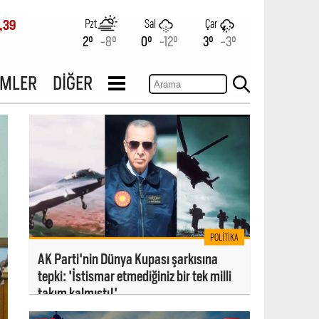
Pzt
Sal
Çar
,39
2°
-8°
0°
-12°
3°
-3°
İMLER
DİĞER
POLITIKA
AK Parti'nin Dünya Kupası şarkısına
tepki: 'İstismar etmediğiniz bir tek milli
takım kalmıştı!'