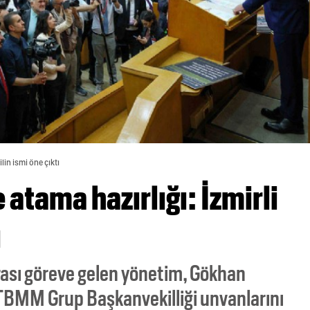
lin ismi öne çıktı
atama hazırlığı: İzmirli
ı
rası göreve gelen yönetim, Gökhan
 TBMM Grup Başkanvekilliği unvanlarını