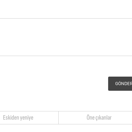
GÖNDE
Eskiden yeniye
Öne çıkanlar