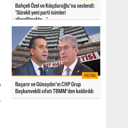
Bahçeli Özel ve Kılıçdaroğlu'na seslendi:
'Sürekli yeni parti isimleri
zikredilmekte...'
POLITIKA
Başarır ve Günaydın'ın CHP Grup
e
Başkanvekili sıfatı TBMM'den kaldırıldı
e