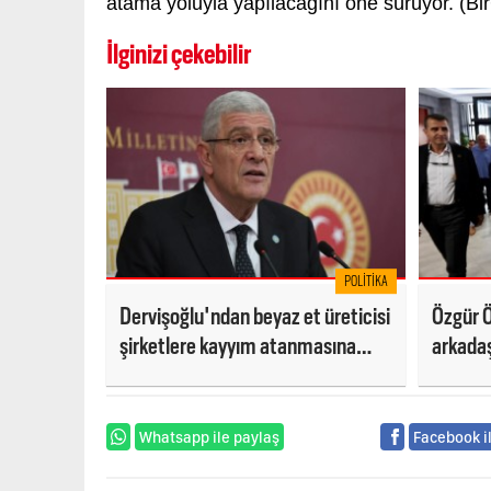
atama yoluyla yapılacağını öne sürüyor. (Bi
İlginizi çekebilir
POLITIKA
Dervişoğlu'ndan beyaz et üreticisi
Özgür Ö
şirketlere kayyım atanmasına
arkadaş
tepki: Siz kovboy değilsiniz, burası
törenin
da Teksas değil
Whatsapp ile paylaş
Facebook i