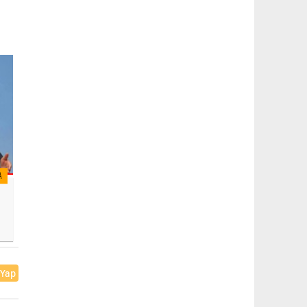
A
 Yap