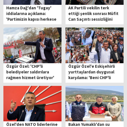
Hamza Dağ'dan 'Tugay'
AK Partili vekilin terk
iddialarına açıklama:
ettiği şenlik sonrası Müfit
'Partimizin kapısı herkese
Can Saçıntı sessizliğini
açık'
bozdu
Özgür Özel: 'CHP'li
Özgür Özel'e Eskişehirli
belediyeler saldırılara
yurttaşlardan duygusal
rağmen hizmet üretiyor'
karşılama: 'Beni CHP'li
yaptınız'
Özel'den NATO liderlerine
Bakan Yumaklı'dan su