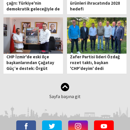
çağrı: Türkiye'nin
ürünleri ihracatında 2028
demokratik geleceğiyle de
hedefi
ilişki kurun
CHP İzmir'de eski ilçe
Zafer Partisi lideri Özdağ
başkanlarından Çağatay
rozet taktı, başkan
Güç’e destek: Örgüt
'CHP'deyim' dedi
iradesi teslim alınamaz
Sayfa başına git