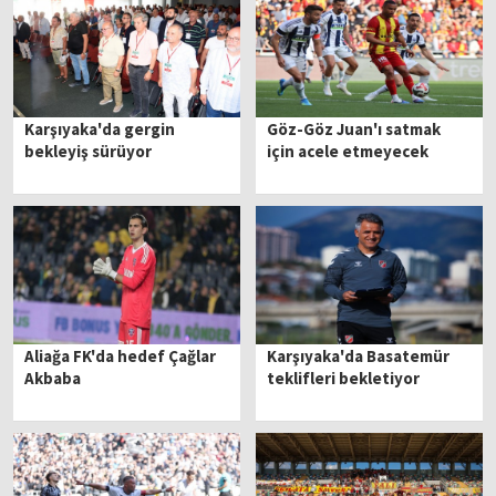
Karşıyaka'da gergin
Göz-Göz Juan'ı satmak
bekleyiş sürüyor
için acele etmeyecek
Aliağa FK'da hedef Çağlar
Karşıyaka'da Basatemür
Akbaba
teklifleri bekletiyor