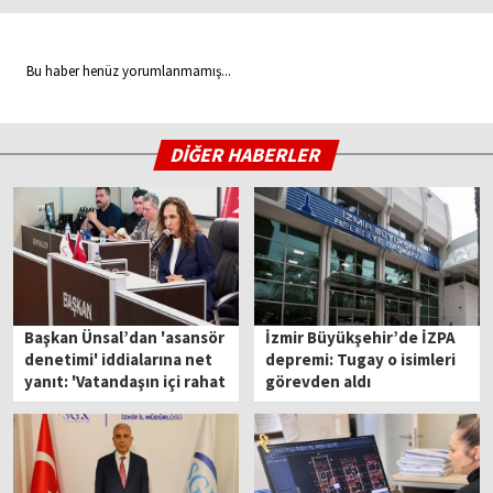
Bu haber henüz yorumlanmamış...
DİĞER HABERLER
Başkan Ünsal’dan 'asansör
İzmir Büyükşehir’de İZPA
denetimi' iddialarına net
depremi: Tugay o isimleri
yanıt: 'Vatandaşın içi rahat
görevden aldı
olsun'