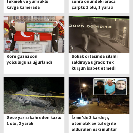
tekmeli ve yumruklu
sonra önündeki araca
kavga kamerada
çarptı: 1 ölü, 1 yaralı
Kore gazisi son
Sokak ortasında silahlı
yolculuğuna uğurlandı
saldıraya uğradı: Tek
kurşun isabet etmedi
Gece yarısı kahreden kaza:
İzmir'de 3 kardeşi,
1 ölü, 2 yaralı
otomatik av tüfeği ile
öldürülen eski muhtar