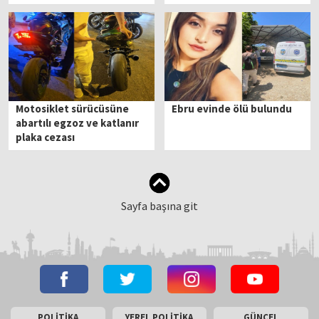
tutuklandı
Motosiklet sürücüsüne
Ebru evinde ölü bulundu
abartılı egzoz ve katlanır
plaka cezası
Sayfa başına git
POLİTİKA
YEREL POLİTİKA
GÜNCEL