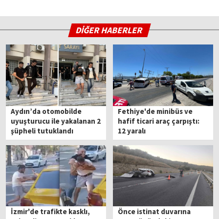
DİĞER HABERLER
Aydın’da otomobilde
Fethiye'de minibüs ve
uyuşturucu ile yakalanan 2
hafif ticari araç çarpıştı:
şüpheli tutuklandı
12 yaralı
İzmir'de trafikte kasklı,
Önce istinat duvarına