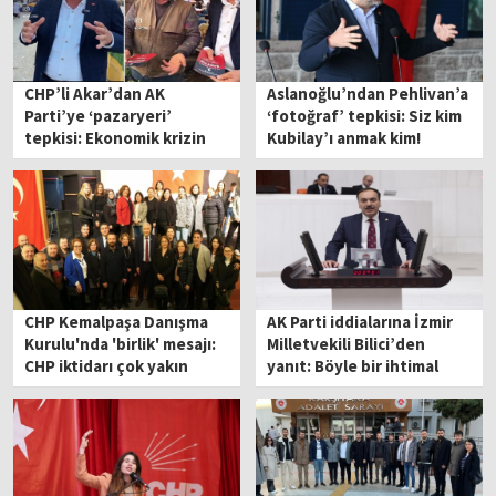
CHP’li Akar’dan AK
Aslanoğlu’ndan Pehlivan’a
Parti’ye ‘pazaryeri’
‘fotoğraf’ tepkisi: Siz kim
tepkisi: Ekonomik krizin
Kubilay’ı anmak kim!
hesabını verin!
CHP Kemalpaşa Danışma
AK Parti iddialarına İzmir
Kurulu'nda 'birlik' mesajı:
Milletvekili Bilici’den
CHP iktidarı çok yakın
yanıt: Böyle bir ihtimal
yok!