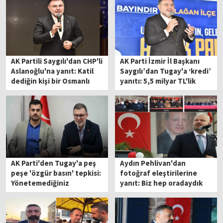
AK Partili Saygılı'dan CHP'li
AK Parti İzmir İl Başkanı
Aslanoğlu'na yanıt: Katil
Saygılı’dan Tugay'a ‘kredi’
dediğin kişi bir Osmanlı
yanıtı: 5,5 milyar TL'lik
alimi!
kredin hazır neden
kullanmıyorsun?
AK Parti'den Tugay'a peş
Aydın Pehlivan'dan
peşe 'özgür basın' tepkisi:
fotoğraf eleştirilerine
Yönetemediğiniz
yanıt: Biz hep oradaydık
belediyeler üzerinden
basına ayar çekemezsiniz