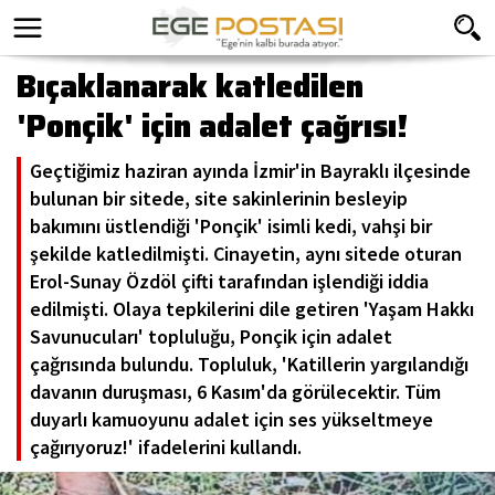
Bıçaklanarak katledilen
'Ponçik' için adalet çağrısı!
Geçtiğimiz haziran ayında İzmir'in Bayraklı ilçesinde
bulunan bir sitede, site sakinlerinin besleyip
bakımını üstlendiği 'Ponçik' isimli kedi, vahşi bir
şekilde katledilmişti. Cinayetin, aynı sitede oturan
Erol-Sunay Özdöl çifti tarafından işlendiği iddia
edilmişti. Olaya tepkilerini dile getiren 'Yaşam Hakkı
Savunucuları' topluluğu, Ponçik için adalet
çağrısında bulundu. Topluluk, 'Katillerin yargılandığı
davanın duruşması, 6 Kasım'da görülecektir. Tüm
duyarlı kamuoyunu adalet için ses yükseltmeye
çağırıyoruz!' ifadelerini kullandı.