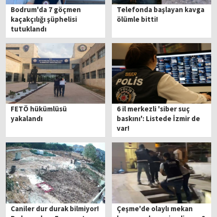
Bodrum'da 7 göçmen
Telefonda başlayan kavga
kaçakçılığı şüphelisi
ölümle bitti!
tutuklandı
FETÖ hükümlüsü
6 il merkezli 'siber suç
yakalandı
baskını': Listede İzmir de
var!
Caniler dur durak bilmiyor!
Çeşme'de olaylı mekan