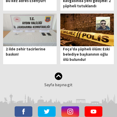
Bu kez adres Esenyurt
kavgasında yeni gelişme: 2
şüpheli tutuklandı
2 ilde zehir tacirlerine
Foça'da şüpheli ölüm: Eski
baskın!
belediye başkanının oğlu
ölü bulundu!
Sayfa başına git