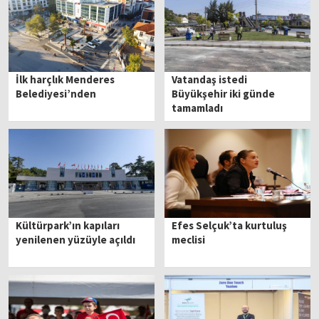
İlk harçlık Menderes
Vatandaş istedi
Belediyesi’nden
Büyükşehir iki günde
tamamladı
Kültürpark’ın kapıları
Efes Selçuk’ta kurtuluş
yenilenen yüzüyle açıldı
meclisi