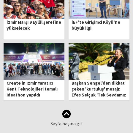
İzmir Marşı 9 Eylül şerefine
İEF’te Girişimci Köyü’ne
yükselecek
büyük ilgi
Create in İzmir Yaratıcı
Başkan Sengel'den dikkat
Kent Teknolojileri temalı
çeken 'kurtuluş' mesajı:
Ideathon yapıldı
Efes Selçuk 'Tek Sevdamız
Atatürk' diyenlerindir…
Sayfa başına git