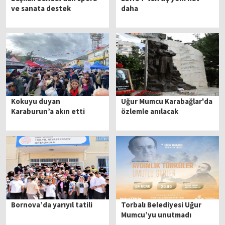
ve sanata destek
daha
Kokuyu duyan
Uğur Mumcu Karabağlar'da
Karaburun’a akın etti
özlemle anılacak
Bornova’da yarıyıl tatili
Torbalı Belediyesi Uğur
Mumcu’yu unutmadı