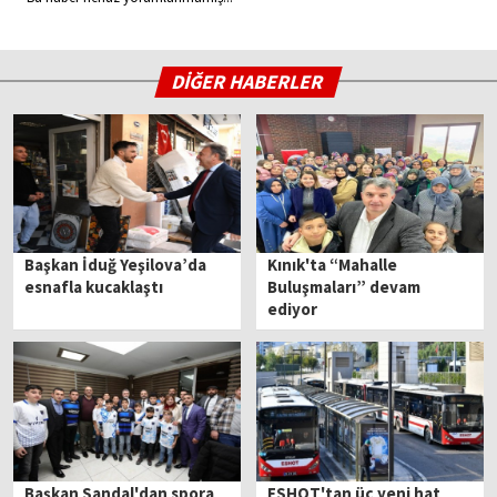
DİĞER HABERLER
Başkan İduğ Yeşilova’da
Kınık'ta “Mahalle
esnafla kucaklaştı
Buluşmaları” devam
ediyor
Başkan Sandal'dan spora
ESHOT'tan üç yeni hat