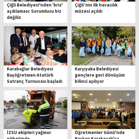
Çiğli Belediyesi'nden 'kriz'
Çiğli’nin ilk havacılık
açıklaması: Sorumlusu biz
müzesi açıldı
değiliz
Karabağlar Belediyesi
Karşıyaka Belediyesi
Başöğretmen Atatürk
gençlere geri dönüşüm
Satranç Turnuvası başladı
bilinci aşılıyor
İZSU ekipleri yağmur
Öğretmenler Günü'nde
nöbetinde
Başkan Karakayalı'ya