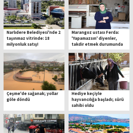
Narlıdere Belediyesi'nde 2
Marangoz ustası Ferda:
taşınmaz vitrinde: 18
'Yapamazsın' diyenler,
milyonluk satış!
takdir etmek durumunda
kaldı
Çeşme'de sağanak; yollar
Hediye keçiyle
göle döndü
hayvancılığa başladı; sürü
sahibi oldu