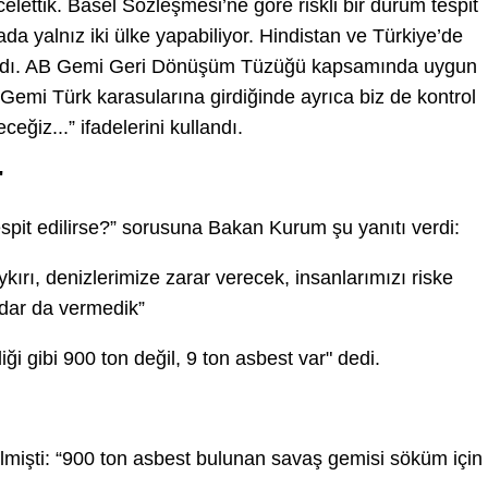
elettik. Basel Sözleşmesi’ne göre riskli bir durum tespit
a yalnız iki ülke yapabiliyor. Hindistan ve Türkiye’de
alındı. AB Gemi Geri Dönüşüm Tüzüğü kapsamında uygun
 Gemi Türk karasularına girdiğinde ayrıca biz de kontrol
eğiz...” ifadelerini kullandı.
"
spit edilirse?” sorusuna Bakan Kurum şu yanıtı verdi:
ırı, denizlerimize zarar verecek, insanlarımızı riske
adar da vermedik”
 gibi 900 ton değil, 9 ton asbest var" dedi.
lmişti: “900 ton asbest bulunan savaş gemisi söküm için