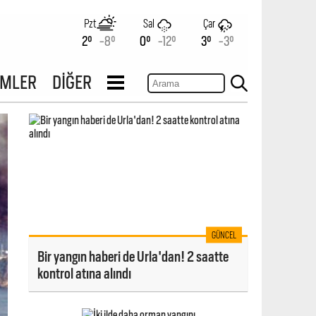
Pzt
Sal
Çar
2°
-8°
0°
-12°
3°
-3°
İMLER
DİĞER
GÜNCEL
Bir yangın haberi de Urla'dan! 2 saatte
kontrol atına alındı