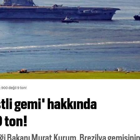
 900 değil 9 ton!
li gemi' hakkında
9 ton!
kliği Bakanı Murat Kurum, Brezilya gemisini