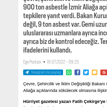
900 ton asbestle İzmir Aliağa açı
tepkilere yanıt verdi. Bakan Kur
değil, 9 ton asbest var. Gemi uzun
uluslararası uzmanlara ayrıca inc
ayrıca biz de kontrol edeceğiz. T
ifadelerini kullandı.
Ege Postası
18.07.2022 - 09:25
Telegram ile paylaş
Çevre, Şehircilik ve İklim Değişikliği Bakan
Aliağa açıklarında sökülecek olmasına ilişk
Hürriyet gazetesi yazarı Fatih Çekirge'ye