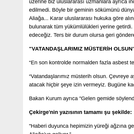
üzerine biz uluslararası uzmanlara ayrıca inc
edilmedi. Böyle bir geminin sökümünü dünyad
Aliağa... Karar uluslararası hukuka göre 
bulunarak tüm yükümlülükleri yerine getirdi.
edeceğiz. Ters bir durum olursa geri gönderec
"VATANDAŞLARIMIZ MÜSTERİH OLSUN
“En son kontrolde normalden fazla asbest te
“Vatandaşlarımız müsterih olsun. Çevreye ayk
atacak hiçbir şeye izin vermeyiz. Bugüne k
Bakan Kurum ayrıca "Gelen gemide söylendiği
Çekirge'nin yazısının tamamı şu şekilde:
"Haberi duyunca hepimizin yüreği ağzına ge