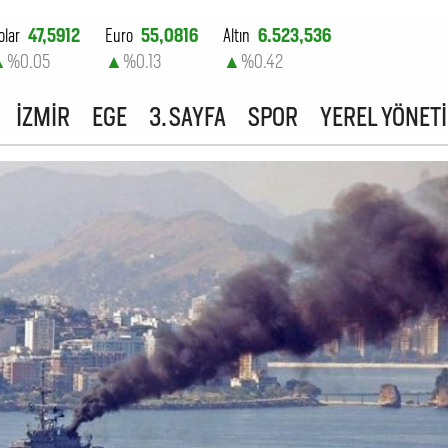
olar
47,5912
Euro
55,0816
Altın
6.523,536
▲
%0.05
▲
%0.13
▲
%0.42
ist-100
13.703,13
İZMİR
EGE
3. SAYFA
SPOR
YEREL YÖNET
▼
%0