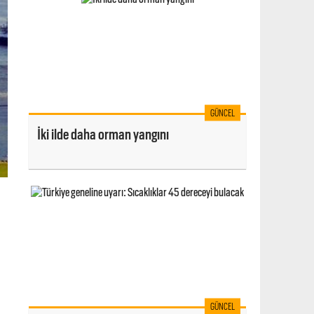
GÜNCEL
İki ilde daha orman yangını
n
GÜNCEL