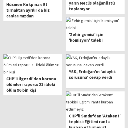
yarın Meclis olağanüstü
Hüsmen Kırkpınar: Et
toplanıyor
tırnaktan ayrılır da biz
canlarımızdan
vazgeçmeyiz
'Zehir gemisi' için
'komisyon' talebi
YSK, Erdoğan'ın 'adaylık
sorusuna' cevap verdi
CHP'li İlgezdi'den korona
ölümleri raporu: 21 ildeki
ölüm 96 bin kişi
CHP'li Sındır'dan 'Atakent'
tepkisi: Eğitimi ranta
kurban ettirmeyiz!