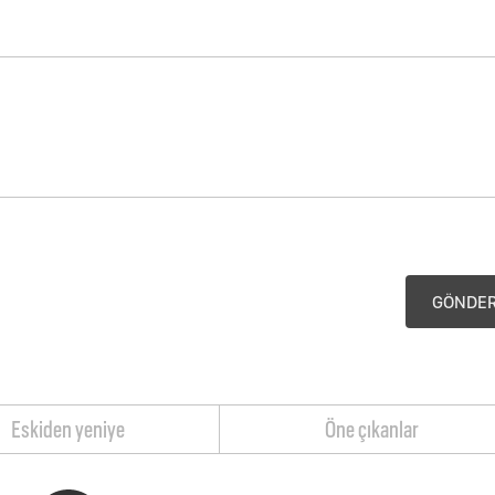
GÖNDE
Eskiden yeniye
Öne çıkanlar