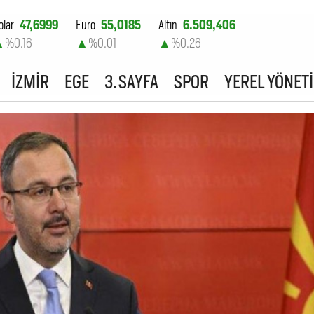
olar
47,6999
Euro
55,0185
Altın
6.509,406
▲
%0.16
▲
%0.01
▲
%0.26
ist-100
13.798,82
İZMİR
EGE
3. SAYFA
SPOR
YEREL YÖNET
▲
%0.7