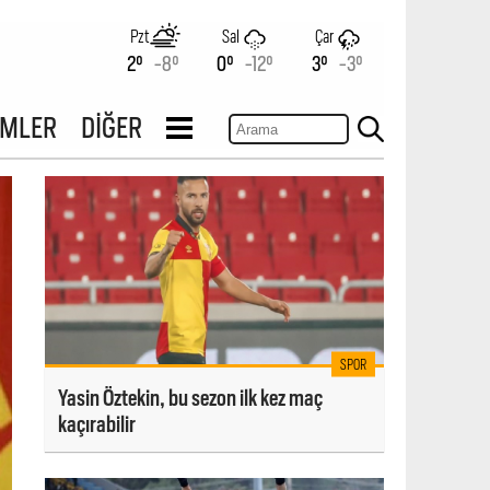
Pzt
Sal
Çar
2°
-8°
0°
-12°
3°
-3°
İMLER
DİĞER
SPOR
Yasin Öztekin, bu sezon ilk kez maç
kaçırabilir