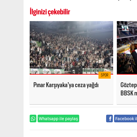
İlginizi çekebilir
SPOR
Pınar Karşıyaka’ya ceza yağdı
Göztepe
BBSK ma
Whatsapp ile paylaş
Facebook i