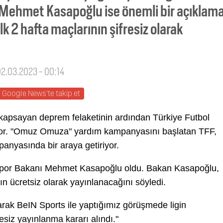
 Mehmet Kasapoğlu ise önemli bir açıklam
lk 2 hafta maçlarının şifresiz olarak
02.03.2023 - 00:14
Google News'te takip et
kapsayan deprem felaketinin ardından Türkiye Futbol
or. "Omuz Omuza" yardım kampanyasını başlatan TFF,
anyasında bir araya getiriyor.
Spor Bakanı Mehmet Kasapoğlu oldu. Bakan Kasapoğlu,
ın ücretsiz olarak yayınlanacağını söyledi.
arak BeIN Sports ile yaptığımız görüşmede ligin
esiz yayınlanma kararı alındı."