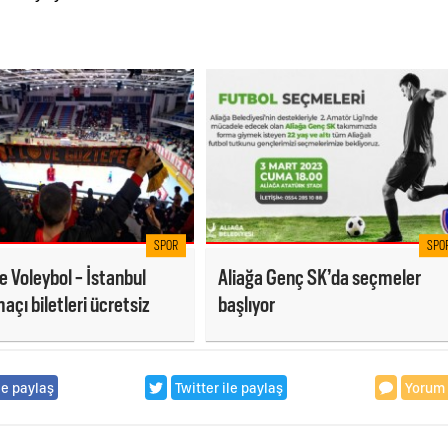
SPOR
SPO
 Voleybol - İstanbul
Aliağa Genç SK’da seçmeler
çı biletleri ücretsiz
başlıyor
le paylaş
Twitter ile paylaş
Yorum