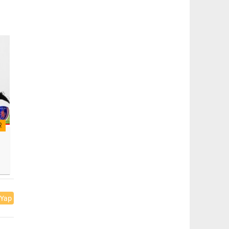
R
 Yap