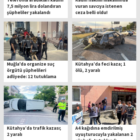
7,5 milyon lira dolandıran
vuran savcıya istenen
şüpheliler yakalandı
ceza belli oldu!
Muğla'da organize suç
Kütahya’da feci kaza; 1
örgütü şüphelileri
ölü, 2 yaralı
adliyede: 12 tutuklama
Kütahya’da trafik kazası;
A4 kağıdına emdirilmiş
2 yaralı
uyuşturucuyla yakalanan 2