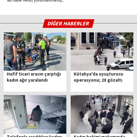
Bu haber henüz yorumlanmamış...
DİĞER HABERLER
Hafif ticari aracın çarptığı
Kütahya'da uyuşturucu
kadın ağır yaralandı
operasyonu; 28 gözaltı
Telefonla aradıkları kadını
Kadın hakimi makamında