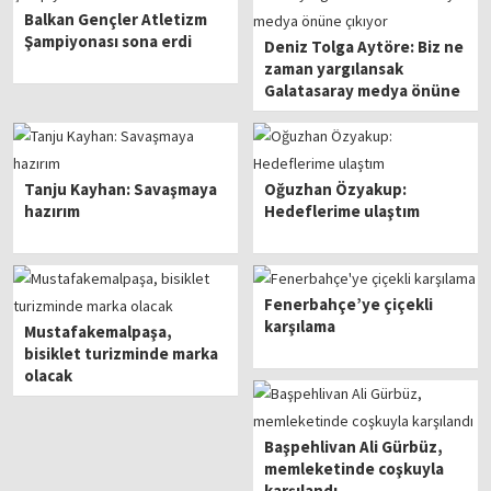
Balkan Gençler Atletizm
Şampiyonası sona erdi
Deniz Tolga Aytöre: Biz ne
zaman yargılansak
Galatasaray medya önüne
çıkıyor
Tanju Kayhan: Savaşmaya
Oğuzhan Özyakup:
hazırım
Hedeflerime ulaştım
Fenerbahçe’ye çiçekli
karşılama
Mustafakemalpaşa,
bisiklet turizminde marka
olacak
Başpehlivan Ali Gürbüz,
memleketinde coşkuyla
karşılandı