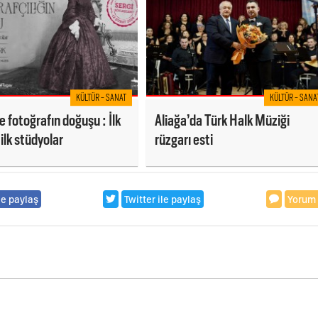
KÜLTÜR - SANAT
KÜLTÜR - SANA
e fotoğrafın doğuşu : İlk
Aliağa’da Türk Halk Müziği
 ilk stüdyolar
rüzgarı esti
le paylaş
Twitter ile paylaş
Yorum