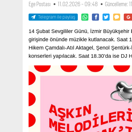
Ege Postası
11.02.2026 - 09:48
Güncelleme: 
Telegram ile paylaş
14 Şubat Sevgililer Günü, İzmir Büyükşehir 
girişinde önünde müzikle kutlanacak. Saat 1
Hikem Çamdalı-Atıl Aktagel, Şenol Şentürk-
konserleri yapılacak. Saat 18.30’da ise DJ 