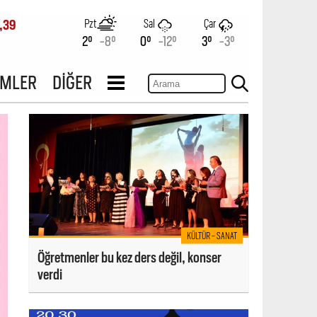
Pzt
Sal
Çar
,39
2°
-8°
0°
-12°
3°
-3°
İMLER
DİĞER
KÜLTÜR - SANAT
Öğretmenler bu kez ders değil, konser
verdi