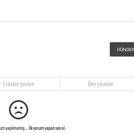
GÖNDE
Eskiden yeniye
Öne çıkanlar
rum yapılmamış...
İlk yorum yapan sen ol.