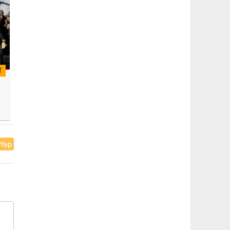
T
 Yap