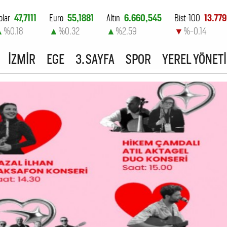
olar
47,7111
Euro
55,1881
Altın
6.660,545
Bist-100
13.779
▲
%0.18
▲
%0.32
▲
%2.59
▼
%-0.14
İZMİR
EGE
3. SAYFA
SPOR
YEREL YÖNET