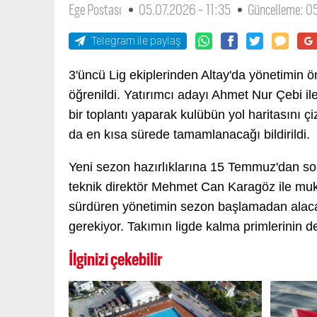
Ege Postası
05.07.2026 - 11:35
Güncelleme: 0
Telegram ile paylaş
3'üncü Lig ekiplerinden Altay'da yönetimin 
öğrenildi. Yatırımcı adayı Ahmet Nur Çebi il
bir toplantı yaparak kulübün yol haritasını ç
da en kısa sürede tamamlanacağı bildirildi.
Yeni sezon hazırlıklarına 15 Temmuz'dan so
teknik direktör Mehmet Can Karagöz ile muk
sürdüren yönetimin sezon başlamadan alac
gerekiyor. Takımın ligde kalma primlerinin 
İlginizi çekebilir