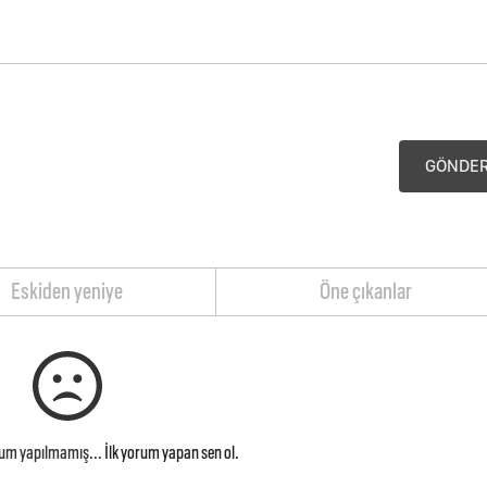
GÖNDE
Eskiden yeniye
Öne çıkanlar
rum yapılmamış...
İlk yorum yapan sen ol.