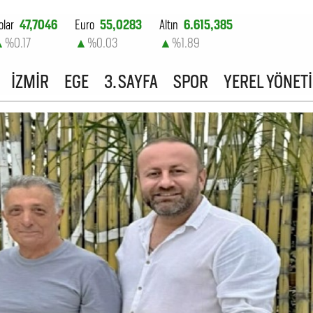
olar
47,7046
Euro
55,0283
Altın
6.615,385
▲
%0.17
▲
%0.03
▲
%1.89
ist-100
13.825,58
İZMİR
EGE
3. SAYFA
SPOR
YEREL YÖNET
▲
%0.19