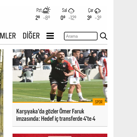
Pzt
Sal
Çar
2°
-8°
0°
-12°
3°
-3°
İMLER
DİĞER
SPOR
Karşıyaka’da gözler Ömer Faruk
imzasında: Hedef iç transferde 4’te 4