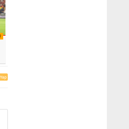
R
 Yap