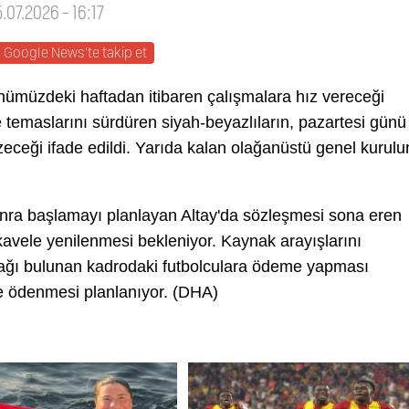
5.07.2026 - 16:17
Google News'te takip et
önümüzdeki haftadan itibaren çalışmalara hız vereceği
e temaslarını sürdüren siyah-beyazlıların, pazartesi günü
izeceği ifade edildi. Yarıda kalan olağanüstü genel kurulu
nra başlamayı planlayan Altay'da sözleşmesi sona eren
avele yenilenmesi bekleniyor. Kaynak arayışlarını
ağı bulunan kadrodaki futbolculara ödeme yapması
de ödenmesi planlanıyor. (DHA)