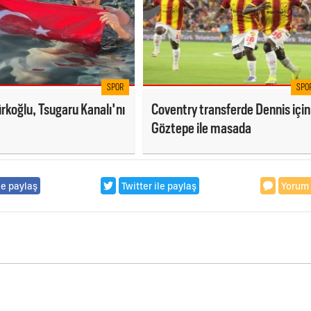
SPOR
SPO
rkoğlu, Tsugaru Kanalı'nı
Coventry transferde Dennis için
Göztepe ile masada
le paylaş
Twitter ile paylaş
Yorum