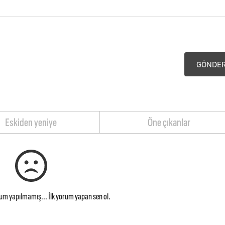
GÖNDE
Eskiden yeniye
Öne çıkanlar
rum yapılmamış...
İlk yorum yapan sen ol.