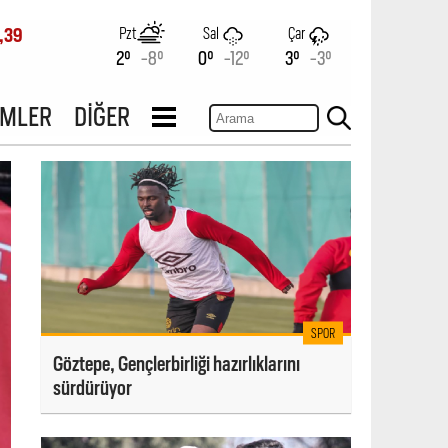
Pzt
Sal
Çar
,39
2°
-8°
0°
-12°
3°
-3°
İMLER
DİĞER
SPOR
Göztepe, Gençlerbirliği hazırlıklarını
sürdürüyor