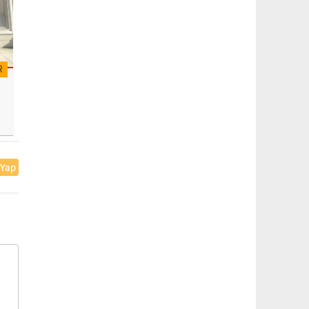
R
 Yap