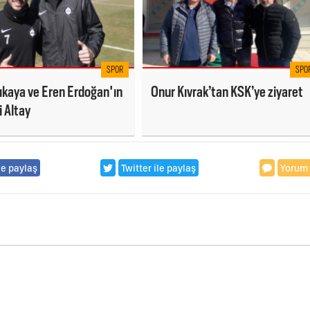
SPOR
SPO
ıkaya ve Eren Erdoğan'ın
Onur Kıvrak’tan KSK’ye ziyaret
i Altay
le paylaş
Twitter ile paylaş
Yorum