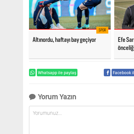
SPOR
Altınordu, haftayı bay geçiyor
Efe Sar
önceliğ
Whatsapp ile paylaş
Facebook i
Yorum Yazın