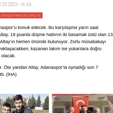
2.02.2023 - 14:49
Google News'te takip et
danaspor’u konuk edecek. Bu karşılaşma yarın saat
tay, 19 puanla düşme hattının iki basamak üstü olan 13
a Altay’ın hemen önünde bulunuyor. Zorlu müsabakayı
yaklaşacakken, kazanan takım ise yukarılara doğru
ş olacak.
. Öte yandan Altay, Adanaspor’la oynadığı son 7
ti. (İHA)