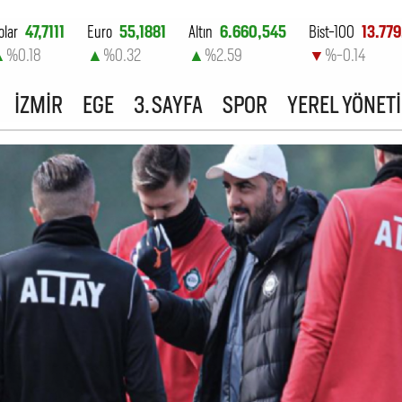
olar
47,7111
Euro
55,1881
Altın
6.660,545
Bist-100
13.779
▲
%0.18
▲
%0.32
▲
%2.59
▼
%-0.14
İZMİR
EGE
3. SAYFA
SPOR
YEREL YÖNET