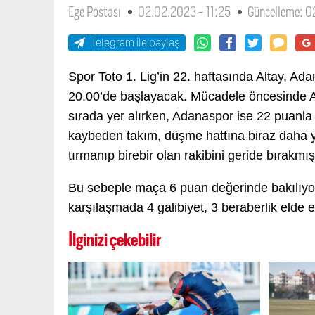
Ege Postası
02.02.2023 - 11:25
Güncelleme: 0
Telegram ile paylaş
Spor Toto 1. Lig’in 22. haftasında Altay, A
20.00’de başlayacak. Mücadele öncesinde Al
sırada yer alırken, Adanaspor ise 22 puanl
kaybeden takım, düşme hattına biraz daha 
tırmanıp birebir olan rakibini geride bırakmı
Bu sebeple maça 6 puan değerinde bakılıyor
karşılaşmada 4 galibiyet, 3 beraberlik elde et
İlginizi çekebilir