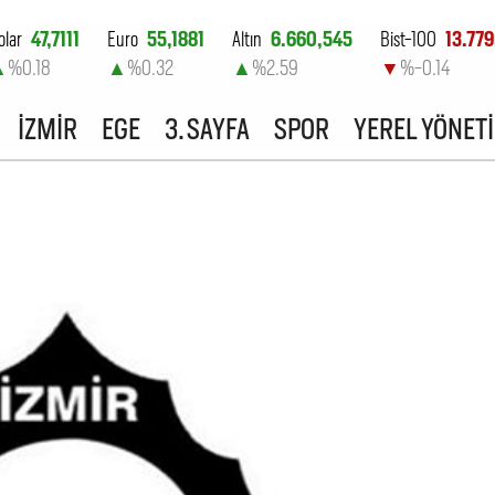
olar
47,7111
Euro
55,1881
Altın
6.660,545
Bist-100
13.779
▲
%0.18
▲
%0.32
▲
%2.59
▼
%-0.14
İZMİR
EGE
3. SAYFA
SPOR
YEREL YÖNET