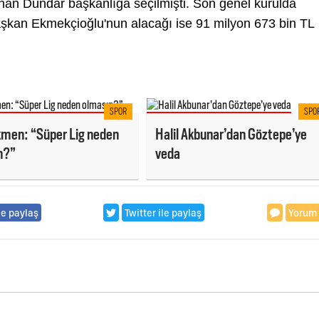
an Dündar başkanlığa seçilmişti. Son genel kurulda
aşkan Ekmekçioğlu'nun alacağı ise 91 milyon 673 bin TL
SPOR
SPO
kmen: “Süper Lig neden
Halil Akbunar’dan Göztepe’ye
n?”
veda
le paylaş
Twitter ile paylaş
Yorum