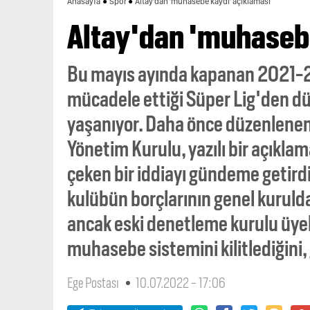
Anasayfa
Spor
Altay'dan 'muhasebe kaydı' açıklaması
Altay'dan 'muhasebe
Bu mayıs ayında kapanan 2021-20
mücadele ettiği Süper Lig'den dü
yaşanıyor. Daha önce düzenlenen 
Yönetim Kurulu, yazılı bir açıklam
çeken bir iddiayı gündeme getird
kulübün borçlarının genel kuruld
ancak eski denetleme kurulu üyele
muhasebe sistemini kilitlediğini,
Ege Postası
10.07.2022 - 17:06