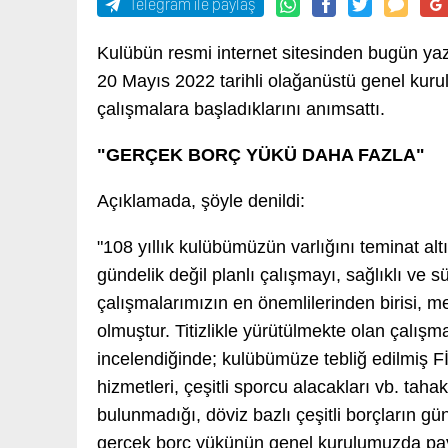
Telegram ile paylaş
Kulübün resmi internet sitesinden bugün yaz
20 Mayıs 2022 tarihli olağanüstü genel kuru
çalışmalara başladıklarını anımsattı.
"GERÇEK BORÇ YÜKÜ DAHA FAZLA"
Açıklamada, şöyle denildi:
"108 yıllık kulübümüzün varlığını teminat alt
gündelik değil planlı çalışmayı, sağlıklı ve s
çalışmalarımızın en önemlilerinden birisi, 
olmuştur. Titizlikle yürütülmekte olan çal
incelendiğinde; kulübümüze tebliğ edilmiş FİF
hizmetleri, çeşitli sporcu alacakları vb. tah
bulunmadığı, döviz bazlı çeşitli borçların 
gerçek borç yükünün genel kurulumuzda payl