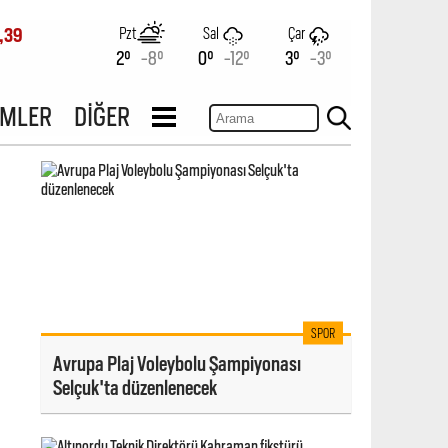
Pzt
Sal
Çar
,39
2°
-8°
0°
-12°
3°
-3°
İMLER
DİĞER
SPOR
Avrupa Plaj Voleybolu Şampiyonası
Selçuk'ta düzenlenecek