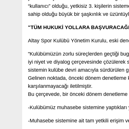
“kullanıcı” olduğu, yetkisiz 3. kişilerin sist
sahip olduğu büyük bir şaşkınlık ve üzüntüy
"TÜM HUKUKİ YOLLARA BAŞVURACAĞI
Altay Spor Kulübü Yönetim Kurulu, eski dene
"Kulübümüzün zorlu süreçlerden geçtiği b
iyi niyet ve diyalog çerçevesinde çözülerek 
sistemin kulübe devri amacıyla sürdürülen gir
Gelinen noktada, önceki dönem denetleme kur
karşılanmayacağı iletilmiştir.
Bu çerçevede, bir önceki dönem denetleme k
-Kulübümüz muhasebe sistemine yaptıkları y
-Muhasebe sistemine ait tam yetkili erişim v