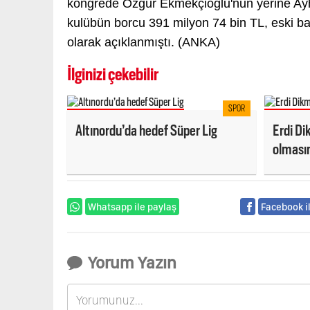
kongrede Özgür Ekmekçioğlu'nun yerine Ayh
kulübün borcu 391 milyon 74 bin TL, eski b
olarak açıklanmıştı. (ANKA)
İlginizi çekebilir
SPOR
Altınordu’da hedef Süper Lig
Erdi Di
olması
Whatsapp ile paylaş
Facebook i
Yorum Yazın