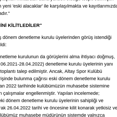
ni 'eski alacaklar' ile karşılaşılmakta ve kayıtlarımızd
dır."
Nİ KİLİTLEDİLER"
iş dönem denetleme kurulu üyelerinden görüş istendiği
ldi:
denetleme kurulunun da görüşlerini alma ihtiyacı doğmuş,
06.2021-28.04.2022) denetleme kurulu üyelerinin yanı
r toplantı talep edilmiştir. Ancak, Altay Spor Kulübü
erişinde bulunma çağrısı eski dönem denetleme kurulu
ziran 2022 tarihinde kulübümüzün muhasebe sistemine
n çalışmalar engellenmiştir. Yapılan incelemede;
i dönem denetleme kurulu üyelerinin sahipliği ve
rak 26.04.2022 tarihi ve öncesine kilit konarak yetkisiz v
ulübümüz muhasebe müdürünün sistemde yalnızca