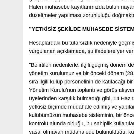
Halen muhasebe kayıtlarımızda bulunmayan ye
düzeltmeler yapılması zorunluluğu doğmakta
"YETKİSİZ ŞEKİLDE MUHASEBE SİSTEMİ
Hesaplardaki bu tutarsızlık nedeniyle geçm
vurgulanan açıklamada, şu ifadelere yer veri
"Belirtilen nedenlerle, ilgili geçmiş dönem 
yönetim kurulumuz ve bir önceki dönem (28.
sıra ilgili kulüp personelinin de katılacağı bi
Yönetim Kurulu’nun toplantı ve görüş alışv
üyelerinden karşılık bulmadığı gibi, 14 Ha
yetkisiz biçimde müdahale edilmiş ve yapıla
kulübümüzün muhasebe sisteminin, bir öncek
kontrolü altında olduğu, bu sahiplik kullanıla
yasal olmayan müdahalede bulunulduğu, k