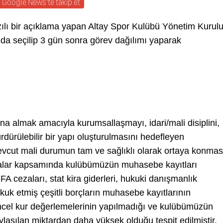
Google News'te takip et
ılı bir açıklama yapan Altay Spor Kulübü Yönetim Kurulu
lda seçilip 3 gün sonra görev dağılımı yaparak
ına almak amacıyla kurumsallaşmayı, idari/mali disiplini,
ürdürülebilir bir yapı oluşturulmasını hedefleyen
mevcut mali durumun tam ve sağlıklı olarak ortaya konmas
ışmalar kapsamında kulübümüzün muhasebe kayıtları
A cezaları, stat kira giderleri, hukuki danışmanlık
akkuk etmiş çeşitli borçların muhasebe kayıtlarının
güncel kur değerlemelerinin yapılmadığı ve kulübümüzün
aşılan miktardan daha yüksek olduğu tespit edilmiştir.