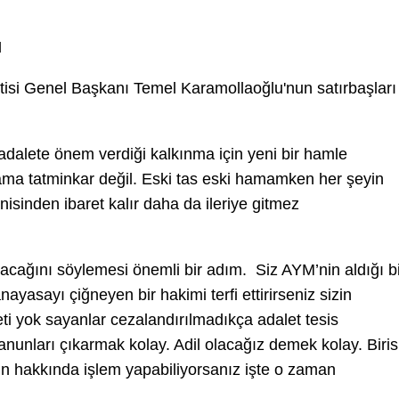
I
tisi Genel Başkanı Temel Karamollaoğlu'nun satırbaşları
alete önem verdiği kalkınma için yeni bir hamle
ama tatminkar değil. Eski tas eski hamamken her şeyin
nisinden ibaret kalır daha da ileriye gitmez
ağını söylemesi önemli bir adım. Siz AYM’nin aldığı bi
yasayı çiğneyen bir hakimi terfi ettirirseniz sizin
eti yok sayanlar cezalandırılmadıkça adalet tesis
nunları çıkarmak kolay. Adil olacağız demek kolay. Biris
un hakkında işlem yapabiliyorsanız işte o zaman