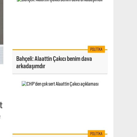
POLITIKA
Bahçeli: Alaattin Çakıcı benim dava
arkadaşımdır
t
e
POLITIKA