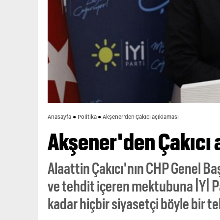
Anasayfa
Politika
Akşener'den Çakıcı açıklaması
Akşener'den Çakıcı 
Alaattin Çakıcı'nın CHP Genel Ba
ve tehdit içeren mektubuna İYİ 
kadar hiçbir siyasetçi böyle bir 