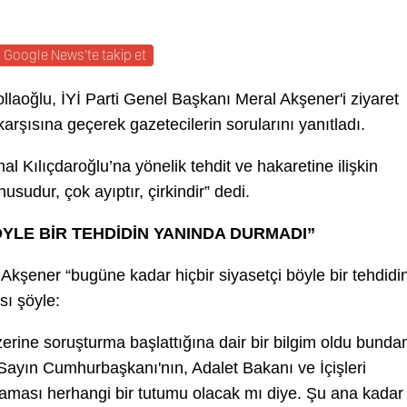
Google News'te takip et
aoğlu, İYİ Parti Genel Başkanı Meral Akşener'i ziyaret
karşısına geçerek gazetecilerin sorularını yanıtladı.
 Kılıçdaroğlu’na yönelik tehdit ve hakaretine ilişkin
usudur, çok ayıptır, çirkindir” dedi.
YLE BİR TEHDİDİN YANINDA DURMADI”
Akşener “bugüne kadar hiçbir siyasetçi böyle bir tehdidi
sı şöyle:
erine soruşturma başlattığına dair bir bilgim oldu bunda
ayın Cumhurbaşkanı'nın, Adalet Bakanı ve İçişleri
laması herhangi bir tutumu olacak mı diye. Şu ana kadar