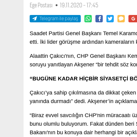
Ege Postası
19.11.2020 - 17:45
Telegram ile paylaş
Saadet Partisi Genel Başkanı Temel Karamoll
etti. İki lider görüşme ardından kameraların 
Alaattin Çakıcı'nın, CHP Genel Başkanı Kemal
soruyu yanıtlayan Akşener “bir tehdit söz kon
“BUGÜNE KADAR HİÇBİR SİYASETÇİ BÖ
Çakıcı’ya sahip çıkılmasına da dikkat çeken 
yanında durmadı” dedi. Akşener’in açıklama
“Biraz evvel savcılığın CHP'nin müracaatı üz
bunu olumlu buluyorum. Fakat dünden beri S
Bakanı'nın bu konuya dair herhangi bir açık