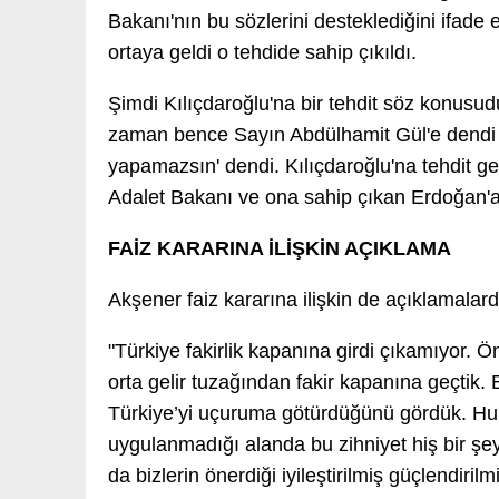
Bakanı'nın bu sözlerini desteklediğini ifade e
ortaya geldi o tehdide sahip çıkıldı.
Şimdi Kılıçdaroğlu'na bir tehdit söz konusudu
zaman bence Sayın Abdülhamit Gül'e dendi ki
yapamazsın' dendi. Kılıçdaroğlu'na tehdit g
Adalet Bakanı ve ona sahip çıkan Erdoğan'a
FAİZ KARARINA İLİŞKİN AÇIKLAMA
Akşener faiz kararına ilişkin de açıklamalar
"Türkiye fakirlik kapanına girdi çıkamıyor. Ö
orta gelir tuzağından fakir kapanına geçtik. B
Türkiye’yi uçuruma götürdüğünü gördük. Huk
uygulanmadığı alanda bu zihniyet hiş bir şe
da bizlerin önerdiği iyileştirilmiş güçlendir