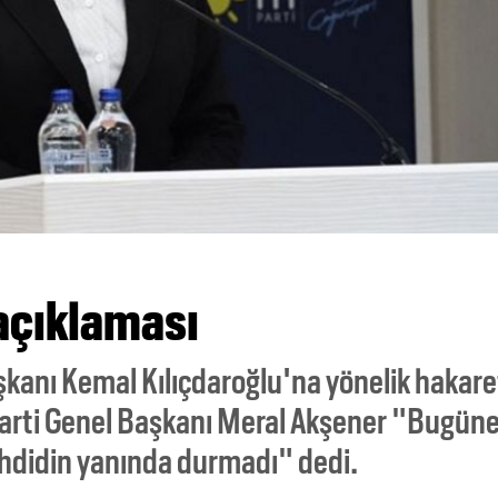
açıklaması
şkanı Kemal Kılıçdaroğlu'na yönelik hakare
Parti Genel Başkanı Meral Akşener "Bugün
tehdidin yanında durmadı" dedi.