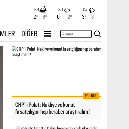
Pzt
Sal
Çar
2°
-8°
0°
-12°
3°
-3°
İMLER
DİĞER
POLITIKA
CHP’li Polat: Nakliye ve konut
fırsatçılığını hep beraber araştıralım!