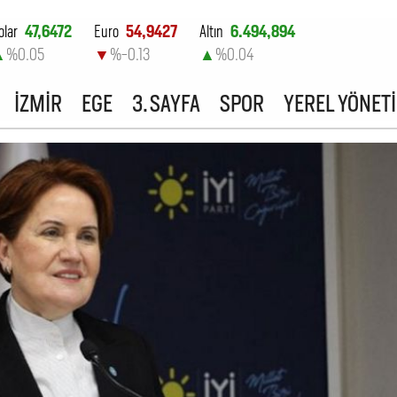
olar
47,6472
Euro
54,9427
Altın
6.494,894
▲
%0.05
▼
%-0.13
▲
%0.04
ist-100
13.798,82
İZMİR
EGE
3. SAYFA
SPOR
YEREL YÖNET
▲
%0.7