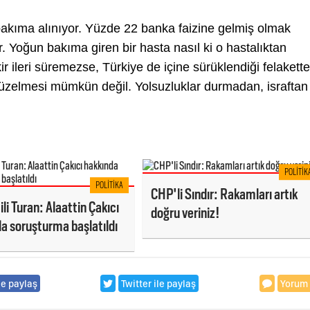
bakıma alınıyor. Yüzde 22 banka faizine gelmiş olmak
r. Yoğun bakıma giren bir hasta nasıl ki o hastalıktan
kir ileri süremezse, Türkiye de içine sürüklendiği felakett
 düzelmesi mümkün değil. Yolsuzluklar durmadan, israftan
POLITIK
POLITIKA
CHP'li Sındır: Rakamları artık
ili Turan: Alaattin Çakıcı
doğru veriniz!
a soruşturma başlatıldı
le paylaş
Twitter ile paylaş
Yorum