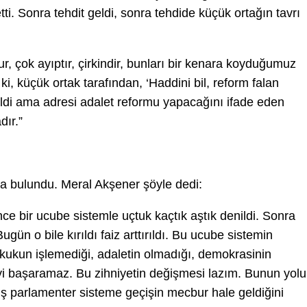
tti. Sonra tehdit geldi, sonra tehdide küçük ortağın tavrı
r, çok ayıptır, çirkindir, bunları bir kenara koyduğumuz
, küçük ortak tarafından, ‘Haddini bil, reform falan
eldi ama adresi adalet reformu yapacağını ifade eden
dır.”
da bulundu. Meral Akşener şöyle dedi:
nce bir ucube sistemle uçtuk kaçtık aştık denildi. Sonra
ugün o bile kırıldı faiz arttırıldı. Bu ucube sistemin
ukun işlemediği, adaletin olmadığı, demokrasinin
yi başaramaz. Bu zihniyetin değişmesi lazım. Bunun yolu
ilmiş parlamenter sisteme geçişin mecbur hale geldiğini