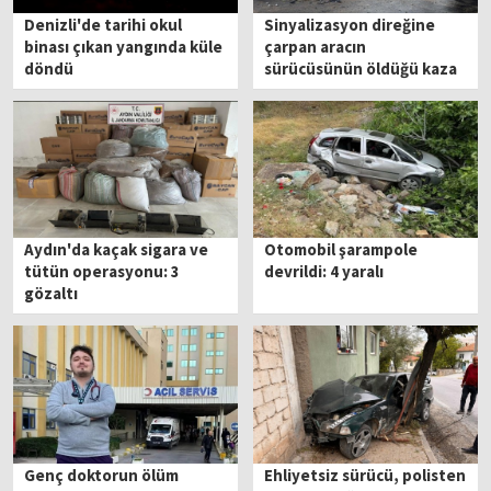
Denizli'de tarihi okul
Sinyalizasyon direğine
binası çıkan yangında küle
çarpan aracın
döndü
sürücüsünün öldüğü kaza
kamerada
Aydın'da kaçak sigara ve
Otomobil şarampole
tütün operasyonu: 3
devrildi: 4 yaralı
gözaltı
Genç doktorun ölüm
Ehliyetsiz sürücü, polisten