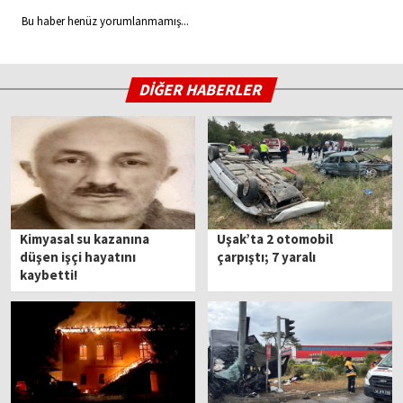
Bu haber henüz yorumlanmamış...
DİĞER HABERLER
Kimyasal su kazanına
Uşak’ta 2 otomobil
düşen işçi hayatını
çarpıştı; 7 yaralı
kaybetti!