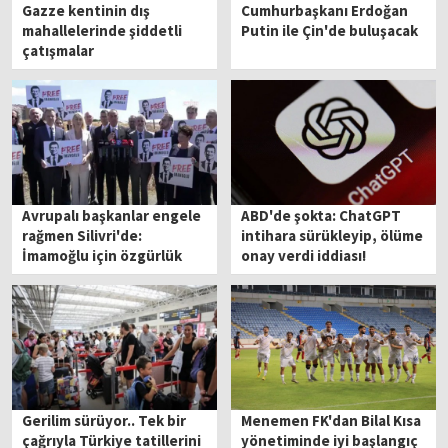
Gazze kentinin dış
Cumhurbaşkanı Erdoğan
mahallelerinde şiddetli
Putin ile Çin'de buluşacak
çatışmalar
Avrupalı başkanlar engele
ABD'de şokta: ChatGPT
rağmen Silivri'de:
intihara sürükleyip, ölüme
İmamoğlu için özgürlük
onay verdi iddiası!
çağrısı
Gerilim sürüyor.. Tek bir
Menemen FK'dan Bilal Kısa
çağrıyla Türkiye tatillerini
yönetiminde iyi başlangıç