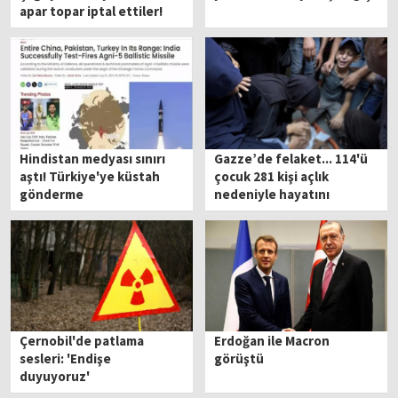
apar topar iptal ettiler!
Hindistan medyası sınırı
Gazze’de felaket... 114'ü
aştı! Türkiye'ye küstah
çocuk 281 kişi açlık
gönderme
nedeniyle hayatını
kaybetti!
Çernobil'de patlama
Erdoğan ile Macron
sesleri: 'Endişe
görüştü
duyuyoruz'