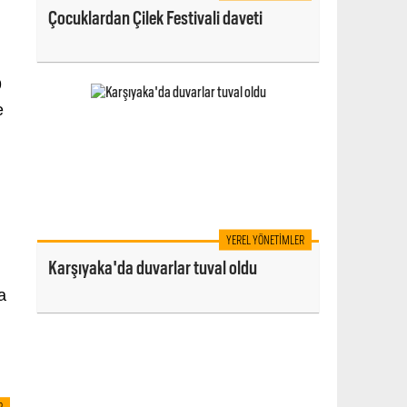
Çocuklardan Çilek Festivali daveti
9
e
YEREL YÖNETIMLER
Karşıyaka'da duvarlar tuval oldu
a