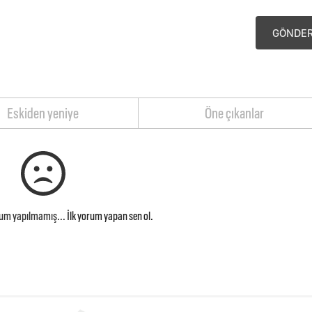
GÖNDE
Eskiden yeniye
Öne çıkanlar
rum yapılmamış...
İlk yorum yapan sen ol.