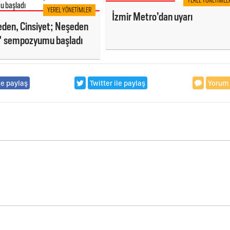
YEREL YÖNETIMLE
YEREL YÖNETIMLER
İzmir Metro’dan uyarı
eden, Cinsiyet; Neşeden
' sempozyumu başladı
le paylaş
Twitter ile paylaş
Yorum