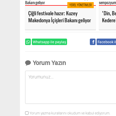
YEREL YÖNETIMLER
Çiğli festivale hazır: Kuzey
'Din, B
Makedonya İçişleri Bakanı geliyor
Kedere
Whatsapp ile paylaş
Facebook i
Yorum Yazın
Yorum yazma kurallarını okudum ve kabul ediyorum.