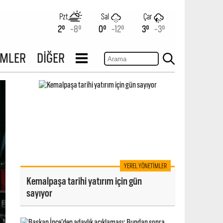
Pzt
Sal
Çar
2°
-8°
0°
-12°
3°
-3°
İMLER
DİĞER
YEREL YÖNETIMLER
Kemalpaşa tarihi yatırım için gün
sayıyor