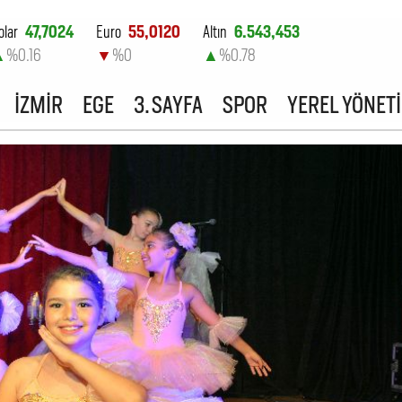
olar
47,7024
Euro
55,0120
Altın
6.543,453
▲
%0.16
▼
%0
▲
%0.78
ist-100
13.798,82
İZMİR
EGE
3. SAYFA
SPOR
YEREL YÖNET
▼
%0