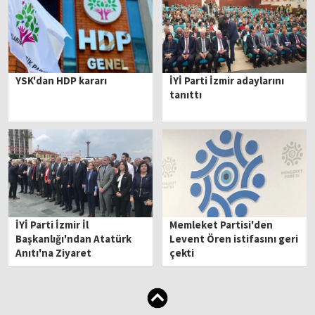
YSK'dan HDP kararı
İYİ Parti İzmir adaylarını
tanıttı
İYİ Parti İzmir İl
Memleket Partisi'den
Başkanlığı'ndan Atatürk
Levent Ören istifasını geri
Anıtı'na Ziyaret
çekti