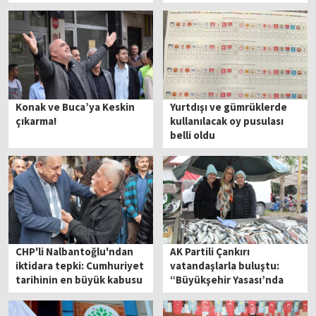
Konak ve Buca’ya Keskin
Yurtdışı ve gümrüklerde
çıkarma!
kullanılacak oy pusulası
belli oldu
CHP'li Nalbantoğlu'ndan
AK Partili Çankırı
iktidara tepki: Cumhuriyet
vatandaşlarla buluştu:
tarihinin en büyük kabusu
“Büyükşehir Yasası’nda
yaşanıyor
değişikliğe gideceğiz”