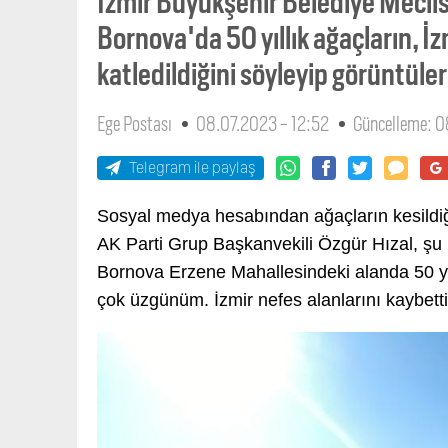
İzmir Büyükşehir Belediye Meclisi
Bornova'da 50 yıllık ağaçların, İ
katledildiğini söyleyip görüntüler
Ege Postası
08.07.2023 - 12:52
Güncelleme: 0
Telegram ile paylaş
Sosyal medya hesabından ağaçların kesildiği
AK Parti Grup Başkanvekili Özgür Hızal, şu i
Bornova Erzene Mahallesindeki alanda 50 yıll
çok üzgünüm. İzmir nefes alanlarını kaybetti