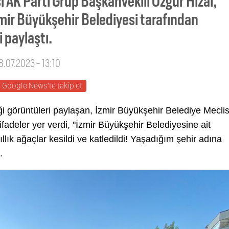
 AK Parti Grup Başkanvekili Özgür Hızal,
zmir Büyükşehir Belediyesi tarafından
i paylaştı.
8.07.2023 - 13:10
Google News'te takip et
 görüntüleri paylaşan, İzmir Büyükşehir Belediye Meclis
fadeler yer verdi, "İzmir Büyükşehir Belediyesine ait
ık ağaçlar kesildi ve katledildi! Yaşadığım şehir adına
.