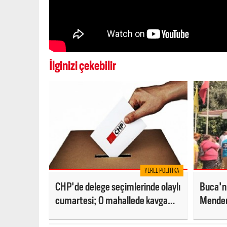
İlginizi çekebilir
YEREL POLITIKA
CHP'de delege seçimlerinde olaylı
Buca'nı
cumartesi; O mahallede kavga
Mendere
çıktı
kazand