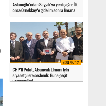
Aslanoğlu’ndan Saygılı’ya yeni çağrı: İlk
önce Örnekköy'e gidelim sonra limana
i
YEREL POLITIKA
CHP'li Polat, Alsancak Limanı için
siyasetçilere seslendi: Buna geçit
vermeyelim!