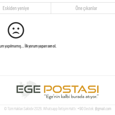
Eskiden yeniye
Öne çıkanlar
rum yapılmamış...
İlk yorum yapan sen ol.
© Tüm Hakları Saklıdır 2026. Whatsapp İletişim Hattı:
+90
Destek:
@gmail.com