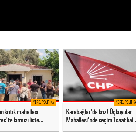
YEREL POLITIKA
YEREL POLITIK
n kritik mahallesi
Karabağlar'da kriz! Üçkuyular
s'te kırmızı liste
Mahallesi'nde seçim 1 saat kal
ı
iptal edildi