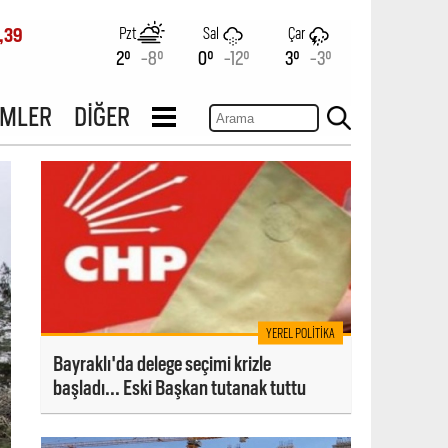
Pzt
Sal
Çar
,39
2°
-8°
0°
-12°
3°
-3°
İMLER
DİĞER
YEREL POLITIKA
Bayraklı'da delege seçimi krizle
başladı... Eski Başkan tutanak tuttu