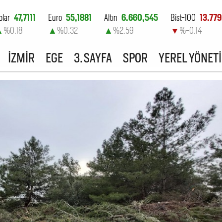
olar
47,7111
Euro
55,1881
Altın
6.660,545
Bist-100
13.779
▲
%0.18
▲
%0.32
▲
%2.59
▼
%-0.14
İZMİR
EGE
3. SAYFA
SPOR
YEREL YÖNET