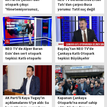
otopark çıkışı:
Tatı’dan çarpıcı Buca
'Yönetemiyorsunuz,
yorumu: Tatil suç değil
bedelini esnaf ödüyor!'
ama etik değil!
NEO TV’de Alper Baran
Başdaş'tan NEO TV'de
Esin’den sert otopark
Çankaya Katlı Otopark
tepkisi: Katlı otoparkı
tepkisi: Büyükşehir
kapattığınız gün %185
Kemeraltı'nı bitirmek
zam yaptınız, bravo!
istiyor!
AK Parti'li Kaya Tugay'ın
Kapanan Çankaya
açıklamalarını ti'ye aldı: Su
Otoparkı'na esnaf sahip