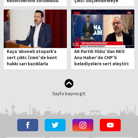
kesintilerinin sorumlusu
çıktı: Güçlendirmeye
ineklermiş!
talibiz
Kaya ‘aboneli otopark’a
AK Partili Yıldız’dan NEO
sert çıktı: İzmir’de kent
Ana Haber’de CHP’li
hakkı sarı kazıklarla
belediyelere sert eleştiri:
çakılmış durumda!
Kötü miras yiyici çocuk
gibiler
Sayfa başına git