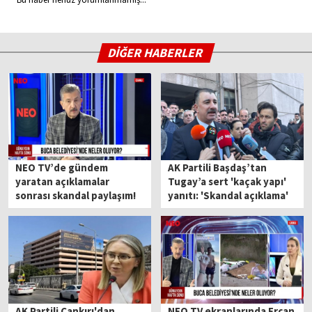
DİĞER HABERLER
NEO TV’de gündem
AK Partili Başdaş’tan
yaratan açıklamalar
Tugay’a sert 'kaçak yapı'
sonrası skandal paylaşım!
yanıtı: 'Skandal açıklama'
Ercan Tatı’ya Ailesi
Üzerinden Gözdağı
AK Partili Çankırı'dan
NEO TV ekranlarında Ercan