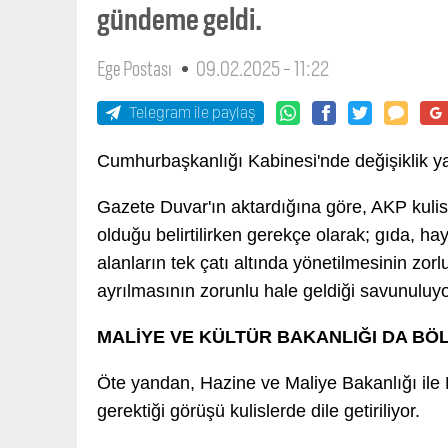
gündeme geldi.
Ege Postası
09.02.2025 - 11:22
Telegram ile paylaş
Cumhurbaşkanlığı Kabinesi'nde değişiklik ya
Gazete Duvar'ın aktardığına göre, AKP kuli
olduğu belirtilirken gerekçe olarak; gıda, hay
alanların tek çatı altında yönetilmesinin zorlu
ayrılmasının zorunlu hale geldiği savunuluyo
MALİYE VE KÜLTÜR BAKANLIĞI DA BÖ
Öte yandan, Hazine ve Maliye Bakanlığı ile 
gerektiği görüşü kulislerde dile getiriliyor.