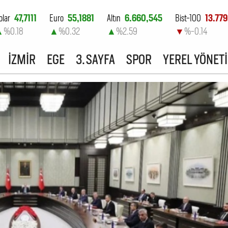
olar
47,7111
Euro
55,1881
Altın
6.660,545
Bist-100
13.779
▲
%0.18
▲
%0.32
▲
%2.59
▼
%-0.14
İZMİR
EGE
3. SAYFA
SPOR
YEREL YÖNET