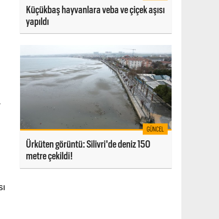
Küçükbaş hayvanlara veba ve çiçek aşısı
yapıldı
a
GÜNCEL
Ürküten görüntü: Silivri'de deniz 150
metre çekildi!
sı