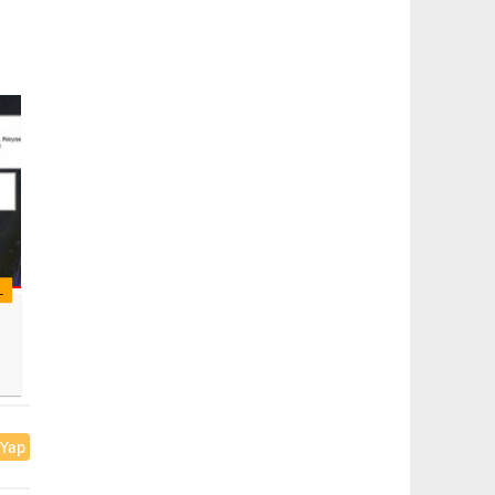
L
 Yap