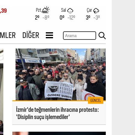
Pzt
Sal
Çar
,39
2°
-8°
0°
-12°
3°
-3°
İMLER
DİĞER
GÜNCEL
İzmir'de teğmenlerin ihracına protesto:
'Disiplin suçu işlemediler'