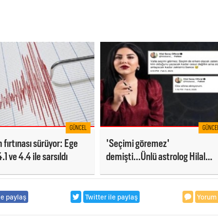
GÜNCEL
GÜNCE
fırtınası sürüyor: Ege
'Seçimi göremez'
.1 ve 4.4 ile sarsıldı
demişti...Ünlü astrolog Hilal
Saraç gözaltına alındı
le paylaş
Twitter ile paylaş
Yorum