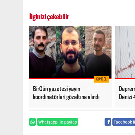
İlginizi çekebilir
GÜNCEL
BirGün gazetesi yayın
Deprem 
koordinatörleri gözaltına alındı
Denizi 4
Whatsapp ile paylaş
Facebook i