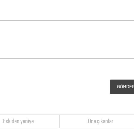
GÖNDE
Eskiden yeniye
Öne çıkanlar