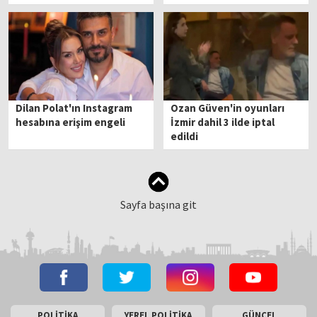
gelişme: 9 kişi tutuklandı
sonuçları ortaya çıktı
Dilan Polat'ın Instagram
Ozan Güven'in oyunları
hesabına erişim engeli
İzmir dahil 3 ilde iptal
edildi
Sayfa başına git
POLİTİKA
YEREL POLİTİKA
GÜNCEL