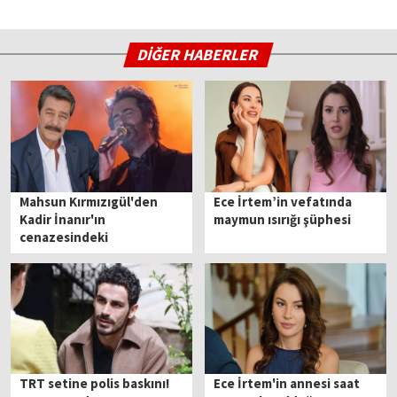
DİĞER HABERLER
Mahsun Kırmızıgül'den
Ece İrtem’in vefatında
Kadir İnanır'ın
maymun ısırığı şüphesi
cenazesindeki
siyasetçilere tepki: Bari
burada geri planda
durmayı bilin!
TRT setine polis baskını!
Ece İrtem'in annesi saat