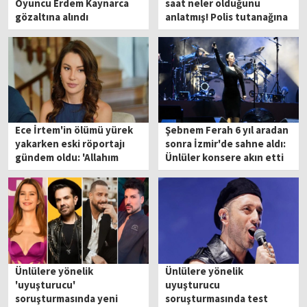
Oyuncu Erdem Kaynarca
saat neler olduğunu
gözaltına alındı
anlatmış! Polis tutanağına
işlendi
Ece İrtem'in ölümü yürek
Şebnem Ferah 6 yıl aradan
yakarken eski röportajı
sonra İzmir'de sahne aldı:
gündem oldu: 'Allahım
Ünlüler konsere akın etti
bana yardım et'
Ünlülere yönelik
Ünlülere yönelik
'uyuşturucu'
uyuşturucu
soruşturmasında yeni
soruşturmasında test