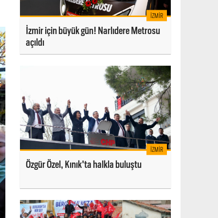
İZMIR
İzmir için büyük gün! Narlıdere Metrosu
açıldı
İZMIR
Özgür Özel, Kınık'ta halkla buluştu