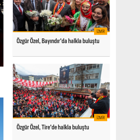
İZMIR
Özgür Özel, Bayındır'da halkla buluştu
İZMIR
Özgür Özel, Tire'de halkla buluştu