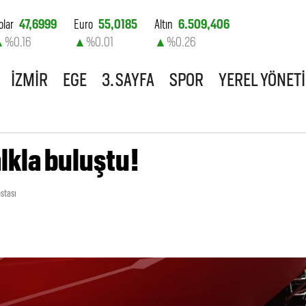
olar
47,6999
Euro
55,0185
Altın
6.509,406
▲
%0.16
▲
%0.01
▲
%0.26
ist-100
13.798,82
İZMİR
EGE
3. SAYFA
SPOR
YEREL YÖNET
▲
%0.7
lkla buluştu!
stası