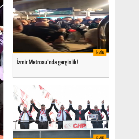
İZMIR
İzmir Metrosu'nda gerginlik!
İZMIR