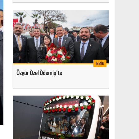
İZMIR
Özgür Özel Ödemiş'te