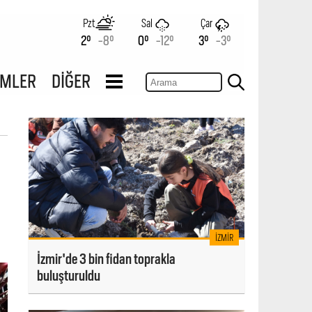
Pzt
Sal
Çar
2°
-8°
0°
-12°
3°
-3°
İMLER
DİĞER
İZMIR
İzmir'de 3 bin fidan toprakla
buluşturuldu