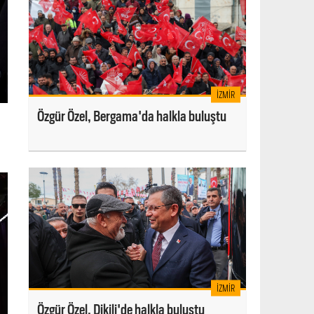
İZMIR
Özgür Özel, Bergama'da halkla buluştu
İZMIR
Özgür Özel, Dikili'de halkla buluştu