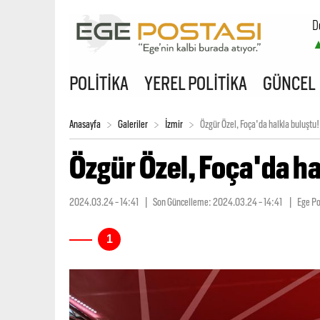
D
B
POLİTİKA
YEREL POLİTİKA
GÜNCEL
Anasayfa
Galeriler
İzmir
Özgür Özel, Foça'da halkla buluştu!
Özgür Özel, Foça'da ha
2024.03.24 - 14:41
| Son Güncelleme:
2024.03.24 - 14:41
| Ege Po