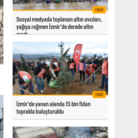
İZMIR
Sosyal medyada toplanan altın avcıları,
yağışa rağmen İzmir'de derede altın
aradı
İZMIR
İzmir'de yanan alanda 15 bin fidan
toprakla buluşturuldu