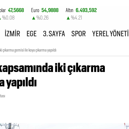
olar
47,5668
Euro
54,9888
Altın
6.493,592
▲
%0.08
▲
%0.26
▲
%4.21
ist-100
13.703,13
İZMİR
EGE
3. SAYFA
SPOR
YEREL YÖNET
▲
%0.11
 çıkarma gemisi ile koya çıkarma yapıldı
kapsamında iki çıkarma
a yapıldı
tası