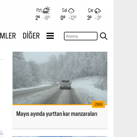
Pzt
Sal
Çar
2°
-8°
0°
-12°
3°
-3°
İMLER
DİĞER
İZMIR
Mayıs ayında yurttan kar manzaraları