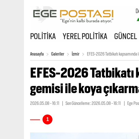
D
B
POLİTİKA
YEREL POLİTİKA
GÜNCEL
Anasayfa
Galeriler
İzmir
EFES-2026 Tatbikatı kapsamında iki
EFES-2026 Tatbikatı 
gemisi ile koya çıkarm
2026.05.08 - 16:11
| Son Güncelleme:
2026.05.08 - 16:11
| Ege Pos