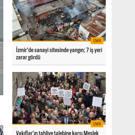
İZMIR
İzmir'de sanayi sitesinde yangın; 7 iş yeri
zarar gördü
İZMIR
Vakıflar’ın tahliye talebine karşı Meslek